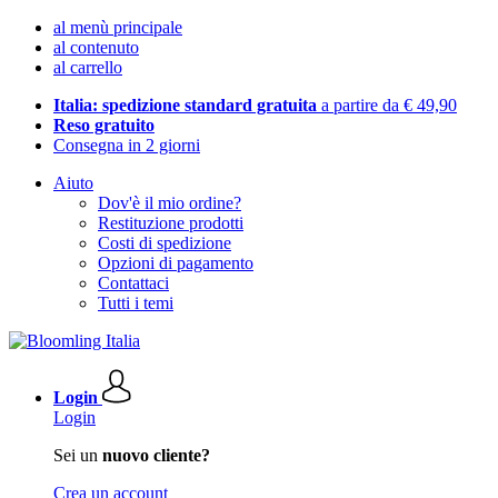
al menù principale
al contenuto
al carrello
Italia: spedizione standard gratuita
a partire da € 49,90
Reso gratuito
Consegna in 2 giorni
Aiuto
Dov'è il mio ordine?
Restituzione prodotti
Costi di spedizione
Opzioni di pagamento
Contattaci
Tutti i temi
Login
Login
Sei un
nuovo cliente?
Crea un account