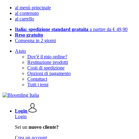
al menù principale
al contenuto
al carrello
Italia: spedizione standard gratuita
a partire da € 49,90
Reso gratuito
Consegna in 2 giorni
Aiuto
Dov'è il mio ordine?
Restituzione prodotti
Costi di spedizione
Opzioni di pagamento
Contattaci
Tutti i temi
Login
Login
Sei un
nuovo cliente?
Crea un account