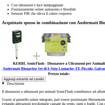
Con ultrasuoni e luce lampeggiante
Funzionamento solare autonomo e flessibile
Sensore PIR che rileva il calore corporeo
Acquistato spesso in combinazione con Andermatt Bio
KERBL SonicFlash - Dissuasore a Ultrasuoni per Animali
Andermatt Biogarten Set di 6 Stop Lumache, FE Piccolo, Galva
Prezzo totale:
Aggiungi entrambi nel carrello
Descrizione
Il dissuasore a ultrasuoni per animali SonicFlash contribuisce ad allon
Grazie al pannello solare integrato, può essere posizionato liberamente
evitando attivazioni involontarie causate da vento, rami o foglie. Con