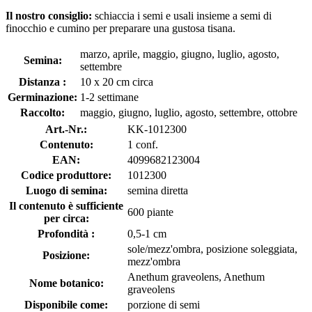
Il nostro consiglio:
schiaccia i semi e usali insieme a semi di
finocchio e cumino per preparare una gustosa tisana.
marzo, aprile, maggio, giugno, luglio, agosto,
Semina:
settembre
Distanza :
10 x 20 cm circa
Germinazione:
1-2 settimane
Raccolto:
maggio, giugno, luglio, agosto, settembre, ottobre
Art.-Nr.:
KK-1012300
Contenuto:
1 conf.
EAN:
4099682123004
Codice produttore:
1012300
Luogo di semina:
semina diretta
Il contenuto è sufficiente
600 piante
per circa:
Profondità :
0,5-1 cm
sole/mezz'ombra, posizione soleggiata,
Posizione:
mezz'ombra
Anethum graveolens, Anethum
Nome botanico:
graveolens
Disponibile come:
porzione di semi