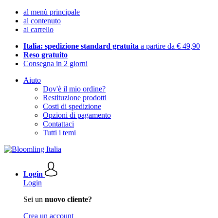
al menù principale
al contenuto
al carrello
Italia: spedizione standard gratuita
a partire da € 49,90
Reso gratuito
Consegna in 2 giorni
Aiuto
Dov'è il mio ordine?
Restituzione prodotti
Costi di spedizione
Opzioni di pagamento
Contattaci
Tutti i temi
Login
Login
Sei un
nuovo cliente?
Crea un account