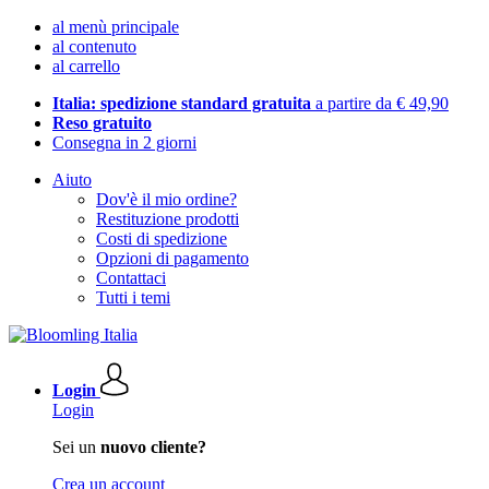
al menù principale
al contenuto
al carrello
Italia: spedizione standard gratuita
a partire da € 49,90
Reso gratuito
Consegna in 2 giorni
Aiuto
Dov'è il mio ordine?
Restituzione prodotti
Costi di spedizione
Opzioni di pagamento
Contattaci
Tutti i temi
Login
Login
Sei un
nuovo cliente?
Crea un account