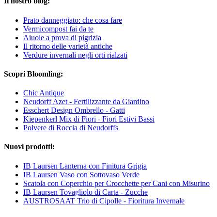
Il nostro blog:
Prato danneggiato: che cosa fare
Vermicompost fai da te
Aiuole a prova di pigrizia
Il ritorno delle varietà antiche
Verdure invernali negli orti rialzati
Scopri Bloomling:
Chic Antique
Neudorff Azet - Fertilizzante da Giardino
Esschert Design Ombrello - Gatti
Kiepenkerl Mix di Fiori - Fiori Estivi Bassi
Polvere di Roccia di Neudorffs
Nuovi prodotti:
IB Laursen Lanterna con Finitura Grigia
IB Laursen Vaso con Sottovaso Verde
Scatola con Coperchio per Crocchette per Cani con Misurino
IB Laursen Tovagliolo di Carta - Zucche
AUSTROSAAT Trio di Cipolle - Fioritura Invernale