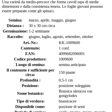
Una varietà da medio-precoce che forma cavoli rapa di medie
dimensioni e dalla consistenza tenera. Le foglie giovani possono
essere preparate come gli spinaci.
Semina:
marzo, aprile, maggio, giugno
Distanza :
30 x 30 cm circa
Germinazione:
1-2 settimane
Raccolto:
giugno, luglio, agosto, settembre, ottobre
Art.-Nr.:
KK-1009600
Contenuto:
1 conf.
EAN:
4099682096001
Codice produttore:
1009600
Luogo di semina:
semina anticipata
Il contenuto è sufficiente per
150 piante
circa:
Profondità :
0,5-1 cm
Posizione:
posizione soleggiata
Brassica oleracea var.
Nome botanico:
gongylodes
Tipo di verdura:
brassicacee
Disponibile come:
porzione di semi