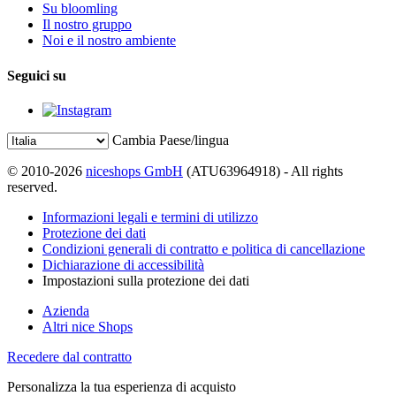
Su bloomling
Il nostro gruppo
Noi e il nostro ambiente
Seguici su
Cambia Paese/lingua
© 2010-2026
niceshops GmbH
(ATU63964918) - All rights
reserved.
Informazioni legali e termini di utilizzo
Protezione dei dati
Condizioni generali di contratto e politica di cancellazione
Dichiarazione di accessibilità
Impostazioni sulla protezione dei dati
Azienda
Altri nice Shops
Recedere dal contratto
Personalizza la tua esperienza di acquisto