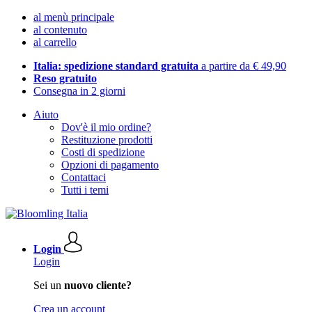
al menù principale
al contenuto
al carrello
Italia: spedizione standard gratuita
a partire da € 49,90
Reso gratuito
Consegna in 2 giorni
Aiuto
Dov'è il mio ordine?
Restituzione prodotti
Costi di spedizione
Opzioni di pagamento
Contattaci
Tutti i temi
Login
Login
Sei un
nuovo cliente?
Crea un account