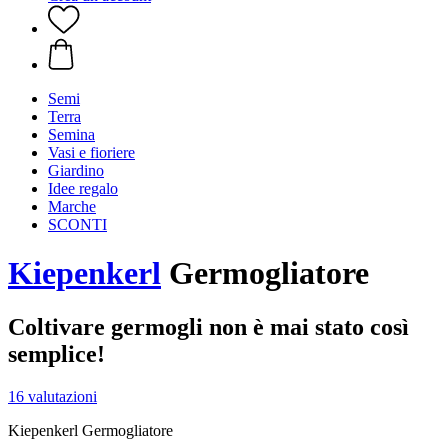
Semi
Terra
Semina
Vasi e fioriere
Giardino
Idee regalo
Marche
SCONTI
Kiepenkerl
Germogliatore
Coltivare germogli non è mai stato così
semplice!
16 valutazioni
Kiepenkerl Germogliatore