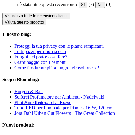
Ti è stata utile questa recensione?
(7)
(0)
Sì
No
Visualizza tutte le recensioni clienti.
Valuta questo prodotto
Il nostro blog:
Proteggi la tua privacy con le piante rampicanti
Tutti pazzi per i fiori secchi
Funghi nel prato: cosa fare?
Giardinaggio con i bambini
Come far durare più a lungo i girasoli recisi?
Scopri Bloomling:
Burgon & Ball
Seiferei Profumatore per Ambienti - Nadelwald
Plint Annaffiatoio 5 L - Rosso
Tubo LED per Lampade per Piante - 16 W, 120 cm
Jora Dahl Urban Cut Flowers - The Great Collection
Nuovi prodotti: