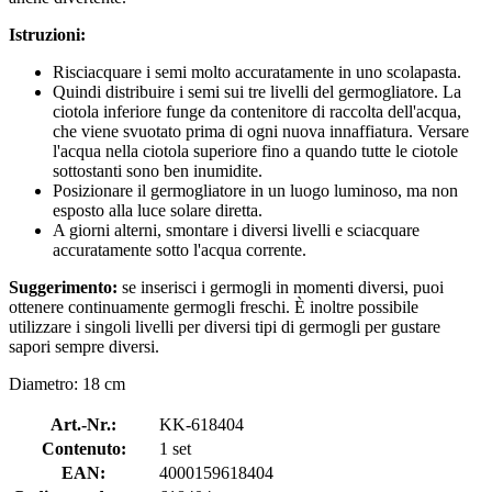
Istruzioni:
Risciacquare i semi molto accuratamente in uno scolapasta.
Quindi distribuire i semi sui tre livelli del germogliatore. La
ciotola inferiore funge da contenitore di raccolta dell'acqua,
che viene svuotato prima di ogni nuova innaffiatura. Versare
l'acqua nella ciotola superiore fino a quando tutte le ciotole
sottostanti sono ben inumidite.
Posizionare il germogliatore in un luogo luminoso, ma non
esposto alla luce solare diretta.
A giorni alterni, smontare i diversi livelli e sciacquare
accuratamente sotto l'acqua corrente.
Suggerimento:
se inserisci i germogli in momenti diversi, puoi
ottenere continuamente germogli freschi. È inoltre possibile
utilizzare i singoli livelli per diversi tipi di germogli per gustare
sapori sempre diversi.
Diametro: 18 cm
Art.-Nr.:
KK-618404
Contenuto:
1 set
EAN:
4000159618404