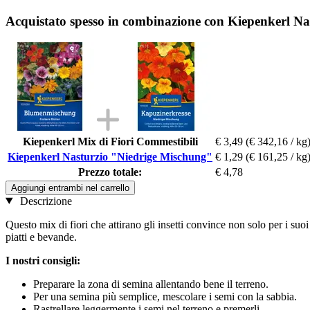
Acquistato spesso in combinazione con Kiepenkerl N
Kiepenkerl Mix di Fiori Commestibili
€ 3,49
(€ 342,16 / kg
Kiepenkerl Nasturzio "Niedrige Mischung"
€ 1,29
(€ 161,25 / kg
Prezzo totale:
€ 4,78
Aggiungi entrambi nel carrello
Descrizione
Questo mix di fiori che attirano gli insetti convince non solo per i s
piatti e bevande.
I nostri consigli:
Preparare la zona di semina allentando bene il terreno.
Per una semina più semplice, mescolare i semi con la sabbia.
Rastrellare leggermente i semi nel terreno e premerli.