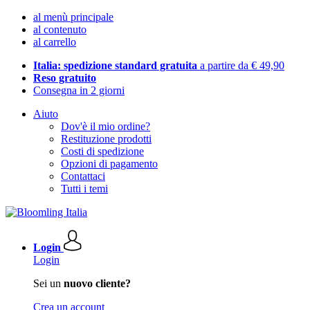
al menù principale
al contenuto
al carrello
Italia: spedizione standard gratuita
a partire da € 49,90
Reso gratuito
Consegna in 2 giorni
Aiuto
Dov'è il mio ordine?
Restituzione prodotti
Costi di spedizione
Opzioni di pagamento
Contattaci
Tutti i temi
Login
Login
Sei un
nuovo cliente?
Crea un account