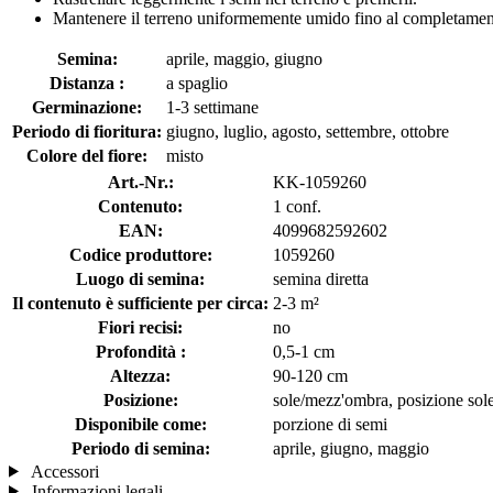
Mantenere il terreno uniformemente umido fino al completamen
Semina:
aprile, maggio, giugno
Distanza :
a spaglio
Germinazione:
1-3 settimane
Periodo di fioritura:
giugno, luglio, agosto, settembre, ottobre
Colore del fiore:
misto
Art.-Nr.:
KK-1059260
Contenuto:
1 conf.
EAN:
4099682592602
Codice produttore:
1059260
Luogo di semina:
semina diretta
Il contenuto è sufficiente per circa:
2-3 m²
Fiori recisi:
no
Profondità :
0,5-1 cm
Altezza:
90-120 cm
Posizione:
sole/mezz'ombra, posizione sol
Disponibile come:
porzione di semi
Periodo di semina:
aprile, giugno, maggio
Accessori
Informazioni legali