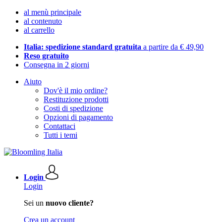
al menù principale
al contenuto
al carrello
Italia: spedizione standard gratuita
a partire da € 49,90
Reso gratuito
Consegna in 2 giorni
Aiuto
Dov'è il mio ordine?
Restituzione prodotti
Costi di spedizione
Opzioni di pagamento
Contattaci
Tutti i temi
Login
Login
Sei un
nuovo cliente?
Crea un account