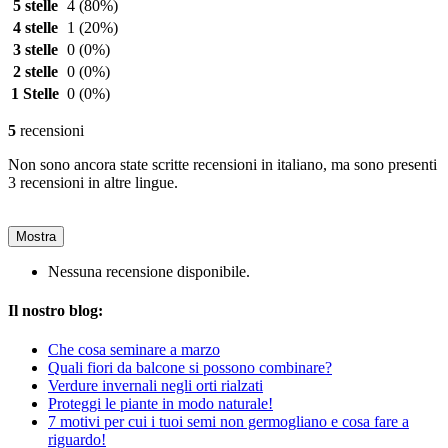
5 stelle
4
(80%)
4 stelle
1
(20%)
3 stelle
0
(0%)
2 stelle
0
(0%)
1 Stelle
0
(0%)
5
recensioni
Non sono ancora state scritte recensioni in italiano, ma sono presenti
3 recensioni in altre lingue.
Mostra
Nessuna recensione disponibile.
Il nostro blog:
Che cosa seminare a marzo
Quali fiori da balcone si possono combinare?
Verdure invernali negli orti rialzati
Proteggi le piante in modo naturale!
7 motivi per cui i tuoi semi non germogliano e cosa fare a
riguardo!