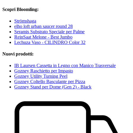
Scopri Bloomling:
Strömshaga
elho loft urban saucer round 28
Seramis Substrato Speciale per Palme
ReinSaat Melone - Best Jumbo
Lechuza Vaso - CILINDRO Color 32
Nuovi prodotti:
IB Laursen Cassetta in Legno con Manico Trasversale
Gozney Raschietto per Impasto
Gozney Utility Turning Peel
Gozney Coltello Basculante per Pizza
Gozney Stand per Dome (Gen 2) - Black