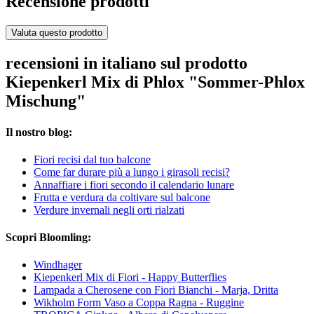
Recensione prodotti
Valuta questo prodotto
recensioni in italiano sul prodotto
Kiepenkerl Mix di Phlox "Sommer-Phlox
Mischung"
Il nostro blog:
Fiori recisi dal tuo balcone
Come far durare più a lungo i girasoli recisi?
Annaffiare i fiori secondo il calendario lunare
Frutta e verdura da coltivare sul balcone
Verdure invernali negli orti rialzati
Scopri Bloomling:
Windhager
Kiepenkerl Mix di Fiori - Happy Butterflies
Lampada a Cherosene con Fiori Bianchi - Marja, Dritta
Wikholm Form Vaso a Coppa Ragna - Ruggine