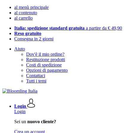
al menù principale
al contenuto
al carrello
Italia: spedizione standard gratuita
a partire da € 49,90
Reso gratuito
Consegna in 2 giorni
Aiuto
Dov'è il mio ordine?
Restituzione prodotti
Costi di spedizione
Opzioni di pagamento
Contattaci
Tutti i temi
Login
Login
Sei un
nuovo cliente?
Crea un account