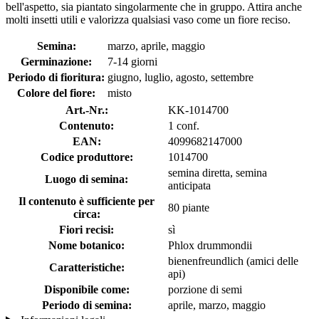
bell'aspetto, sia piantato singolarmente che in gruppo. Attira anche
molti insetti utili e valorizza qualsiasi vaso come un fiore reciso.
Semina:
marzo, aprile, maggio
Germinazione:
7-14 giorni
Periodo di fioritura:
giugno, luglio, agosto, settembre
Colore del fiore:
misto
Art.-Nr.:
KK-1014700
Contenuto:
1 conf.
EAN:
4099682147000
Codice produttore:
1014700
semina diretta, semina
Luogo di semina:
anticipata
Il contenuto è sufficiente per
80 piante
circa:
Fiori recisi:
sì
Nome botanico:
Phlox drummondii
bienenfreundlich (amici delle
Caratteristiche:
api)
Disponibile come:
porzione di semi
Periodo di semina:
aprile, marzo, maggio