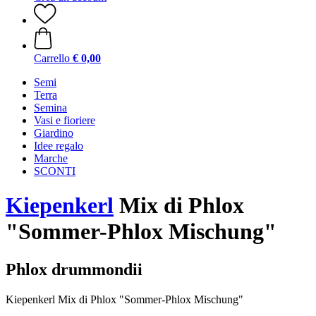
Carrello
€ 0,00
Semi
Terra
Semina
Vasi e fioriere
Giardino
Idee regalo
Marche
SCONTI
Kiepenkerl
Mix di Phlox
"Sommer-Phlox Mischung"
Phlox drummondii
Kiepenkerl Mix di Phlox "Sommer-Phlox Mischung"