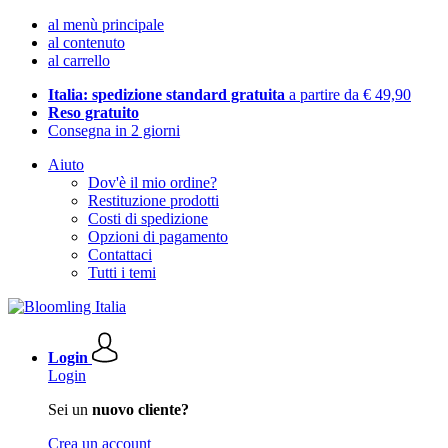
al menù principale
al contenuto
al carrello
Italia: spedizione standard gratuita
a partire da € 49,90
Reso gratuito
Consegna in 2 giorni
Aiuto
Dov'è il mio ordine?
Restituzione prodotti
Costi di spedizione
Opzioni di pagamento
Contattaci
Tutti i temi
Login
Login
Sei un
nuovo cliente?
Crea un account