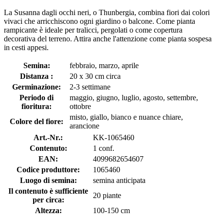
La Susanna dagli occhi neri, o Thunbergia, combina fiori dai colori
vivaci che arricchiscono ogni giardino o balcone. Come pianta
rampicante è ideale per tralicci, pergolati o come copertura
decorativa del terreno. Attira anche l'attenzione come pianta sospesa
in cesti appesi.
Semina:
febbraio, marzo, aprile
Distanza :
20 x 30 cm circa
Germinazione:
2-3 settimane
Periodo di
maggio, giugno, luglio, agosto, settembre,
fioritura:
ottobre
misto, giallo, bianco e nuance chiare,
Colore del fiore:
arancione
Art.-Nr.:
KK-1065460
Contenuto:
1 conf.
EAN:
4099682654607
Codice produttore:
1065460
Luogo di semina:
semina anticipata
Il contenuto è sufficiente
20 piante
per circa:
Altezza:
100-150 cm