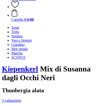
Carrello
€ 0,00
Semi
Terra
Semina
Vasi e fioriere
Giardino
Idee regalo
Marche
SCONTI
Kiepenkerl
Mix di Susanna
dagli Occhi Neri
Thunbergia alata
3 valutazioni