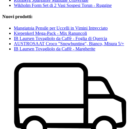
Romberg Spargitore Manuale Universale
Wikholm Form Set di 2 Vasi Sospesi Torun - Ruggine
Nuovi prodotti:
Mangiatoia Pensile per Uccelli in Vimini Intrecciato
Kiepenkerl Mega-Pack - Mix Ranuncoli
IB Laursen Tovagliolo da Caffè - Foglia di Quercia
AUSTROSAAT Croco "Snowbunting", Bianco, Misura 5/+
IB Laursen Tovagliolo da Caffè - Margherite