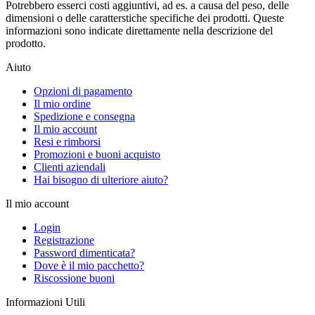
Potrebbero esserci costi aggiuntivi, ad es. a causa del peso, delle
dimensioni o delle caratterstiche specifiche dei prodotti. Queste
informazioni sono indicate direttamente nella descrizione del
prodotto.
Aiuto
Opzioni di pagamento
Il mio ordine
Spedizione e consegna
Il mio account
Resi e rimborsi
Promozioni e buoni acquisto
Clienti aziendali
Hai bisogno di ulteriore aiuto?
Il mio account
Login
Registrazione
Password dimenticata?
Dove è il mio pacchetto?
Riscossione buoni
Informazioni Utili