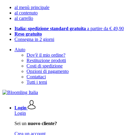
al menù principale
al contenuto
al carrello
Italia: spedizione standard gratuita
a partire da € 49,90
Reso gratuito
Consegna in 2 giorni
Aiuto
Dov'è il mio ordine?
Restituzione prodotti
Costi di spedizione
Opzioni di pagamento
Contattaci
Tutti i temi
Login
Login
Sei un
nuovo cliente?
Crea un account