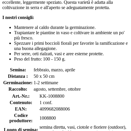
eccellente, leggermente speziato. Questa varietà è adatta alla
coltivazione in serra e all'aperto se adeguatamente protetta.
I nostri consigli:
Mantenere al caldo durante la germinazione.
Trapiantare le piantine in vaso e coltivare in ambiente un po'
più fresco.
Spezzare i primi boccioli fiorali per favorire la ramificazione e
una buona allegagione.
Per serre, orti rialzati, vasi e aree esterne protette.
Peso del frutto: 100 - 150 g.
Semina:
febbraio, marzo, aprile
Distanza :
50 x 50 cm
Germinazione:
1-2 settimane
Raccolto:
agosto, settembre, ottobre
Art.-Nr.:
KK-1008800
Contenuto:
1 conf.
EAN:
4099682088006
Codice
1008800
produttore:
semina diretta, vasi, ciotole e fioriere (outdoor),
Luogo di semina: