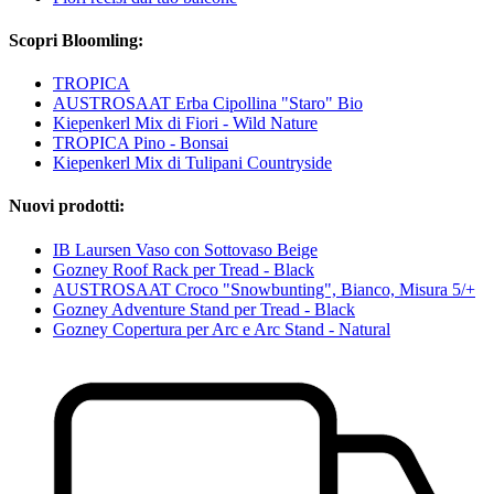
Scopri Bloomling:
TROPICA
AUSTROSAAT Erba Cipollina "Staro" Bio
Kiepenkerl Mix di Fiori - Wild Nature
TROPICA Pino - Bonsai
Kiepenkerl Mix di Tulipani Countryside
Nuovi prodotti:
IB Laursen Vaso con Sottovaso Beige
Gozney Roof Rack per Tread - Black
AUSTROSAAT Croco "Snowbunting", Bianco, Misura 5/+
Gozney Adventure Stand per Tread - Black
Gozney Copertura per Arc e Arc Stand - Natural