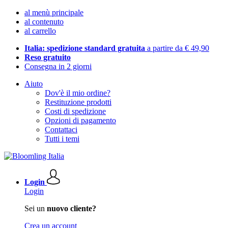
al menù principale
al contenuto
al carrello
Italia: spedizione standard gratuita
a partire da € 49,90
Reso gratuito
Consegna in 2 giorni
Aiuto
Dov'è il mio ordine?
Restituzione prodotti
Costi di spedizione
Opzioni di pagamento
Contattaci
Tutti i temi
Login
Login
Sei un
nuovo cliente?
Crea un account