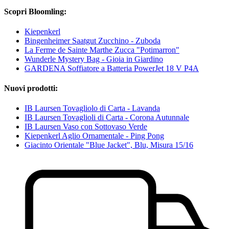
Scopri Bloomling:
Kiepenkerl
Bingenheimer Saatgut Zucchino - Zuboda
La Ferme de Sainte Marthe Zucca "Potimarron"
Wunderle Mystery Bag - Gioia in Giardino
GARDENA Soffiatore a Batteria PowerJet 18 V P4A
Nuovi prodotti:
IB Laursen Tovagliolo di Carta - Lavanda
IB Laursen Tovaglioli di Carta - Corona Autunnale
IB Laursen Vaso con Sottovaso Verde
Kiepenkerl Aglio Ornamentale - Ping Pong
Giacinto Orientale "Blue Jacket", Blu, Misura 15/16