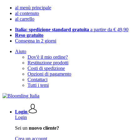
al menù principale
al contenuto
al carrello
Italia: spedizione standard gratuita
a partire da € 49,90
Reso gratuito
Consegna in 2 giorni
Aiuto
Dov'è il mio ordine?
Restituzione prodotti
Costi di spedizione
Opzioni di pagamento
Contattaci
Tutti i temi
Login
Login
Sei un
nuovo cliente?
Crea un account