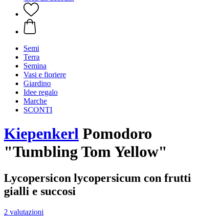
Semi
Terra
Semina
Vasi e fioriere
Giardino
Idee regalo
Marche
SCONTI
Kiepenkerl
Pomodoro
"Tumbling Tom Yellow"
Lycopersicon lycopersicum con frutti
gialli e succosi
2 valutazioni