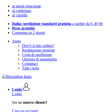
al menù principale
al contenuto
al carrello
Italia: spedizione standard gratuita
a partire da € 49,90
Reso gratuito
Consegna in 2 giorni
Aiuto
Dov'è il mio ordine?
Restituzione prodotti
Costi di spedizione
Opzioni di pagamento
Contattaci
Tutti i temi
Login
Login
Sei un
nuovo cliente?
Crea un account