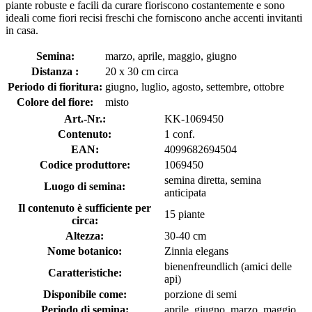
piante robuste e facili da curare fioriscono costantemente e sono
ideali come fiori recisi freschi che forniscono anche accenti invitanti
in casa.
Semina:
marzo, aprile, maggio, giugno
Distanza :
20 x 30 cm circa
Periodo di fioritura:
giugno, luglio, agosto, settembre, ottobre
Colore del fiore:
misto
Art.-Nr.:
KK-1069450
Contenuto:
1 conf.
EAN:
4099682694504
Codice produttore:
1069450
semina diretta, semina
Luogo di semina:
anticipata
Il contenuto è sufficiente per
15 piante
circa:
Altezza:
30-40 cm
Nome botanico:
Zinnia elegans
bienenfreundlich (amici delle
Caratteristiche:
api)
Disponibile come:
porzione di semi
Periodo di semina:
aprile, giugno, marzo, maggio