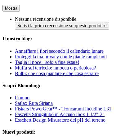
Mostra
Nessuna recensione disponibile.
Scrivi la prima recensione su questo prodotto!
Il nostro blog:
Annaffiare i fiori secondo il calendario lunare
Proteggi la tua privacy con le piante rampicanti
Taglia il noce - solo a fine estate!
Muffa sul terriccio: innocua o pericolosa?
Bulbi: che cosa piantare e che cosa estrarre
Scopri Bloomling:
Compo
Saflax Ruta Siriana
Fiskars PowerGear™ - Troncarami Incudine L31
Fascetta Stringitubo in Acciaio Inox 1 1/2"-2"
Esschert Design Misuratore del pH del terreno
Nuovi prodotti: