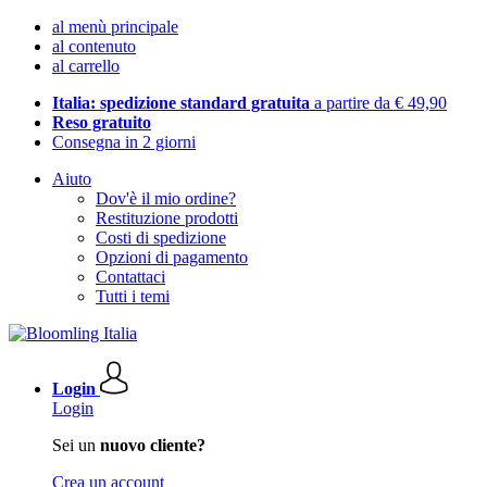
al menù principale
al contenuto
al carrello
Italia: spedizione standard gratuita
a partire da € 49,90
Reso gratuito
Consegna in 2 giorni
Aiuto
Dov'è il mio ordine?
Restituzione prodotti
Costi di spedizione
Opzioni di pagamento
Contattaci
Tutti i temi
Login
Login
Sei un
nuovo cliente?
Crea un account