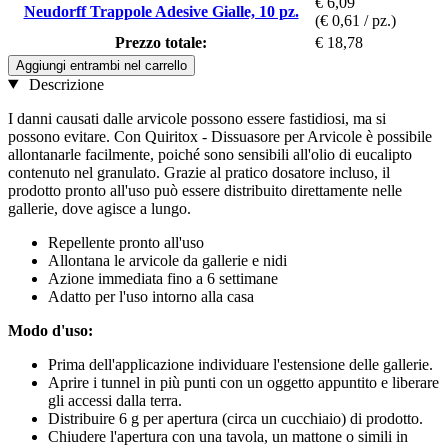
€ 6,09
Neudorff Trappole Adesive Gialle, 10 pz.
(€ 0,61 / pz.)
Prezzo totale:
€ 18,78
Aggiungi entrambi nel carrello
Descrizione
I danni causati dalle arvicole possono essere fastidiosi, ma si
possono evitare. Con Quiritox - Dissuasore per Arvicole è possibile
allontanarle facilmente, poiché sono sensibili all'olio di eucalipto
contenuto nel granulato. Grazie al pratico dosatore incluso, il
prodotto pronto all'uso può essere distribuito direttamente nelle
gallerie, dove agisce a lungo.
Repellente pronto all'uso
Allontana le arvicole da gallerie e nidi
Azione immediata fino a 6 settimane
Adatto per l'uso intorno alla casa
Modo d'uso:
Prima dell'applicazione individuare l'estensione delle gallerie.
Aprire i tunnel in più punti con un oggetto appuntito e liberare
gli accessi dalla terra.
Distribuire 6 g per apertura (circa un cucchiaio) di prodotto.
Chiudere l'apertura con una tavola, un mattone o simili in