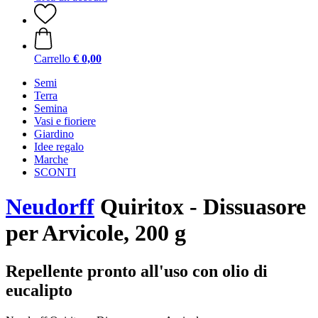
Carrello
€ 0,00
Semi
Terra
Semina
Vasi e fioriere
Giardino
Idee regalo
Marche
SCONTI
Neudorff
Quiritox - Dissuasore
per Arvicole, 200 g
Repellente pronto all'uso con olio di
eucalipto