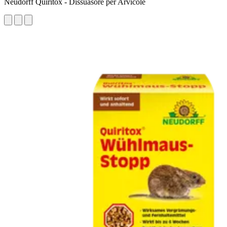
Neudorff Quiritox - Dissuasore per Arvicole