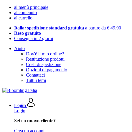
al menù principale
al contenuto
al carrello
Italia: spedizione standard gratuita
a partire da € 49,90
Reso gratuito
Consegna in 2 giorni
Aiuto
Dov'è il mio ordine?
Restituzione prodotti
Costi di spedizione
Opzioni di pagamento
Contattaci
Tutti i temi
Login
Login
Sei un
nuovo cliente?
Crea un account