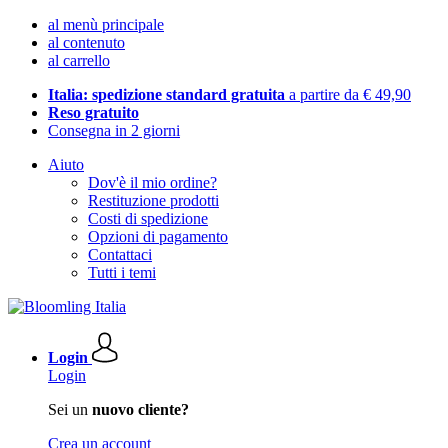
al menù principale
al contenuto
al carrello
Italia: spedizione standard gratuita
a partire da € 49,90
Reso gratuito
Consegna in 2 giorni
Aiuto
Dov'è il mio ordine?
Restituzione prodotti
Costi di spedizione
Opzioni di pagamento
Contattaci
Tutti i temi
Login
Login
Sei un
nuovo cliente?
Crea un account