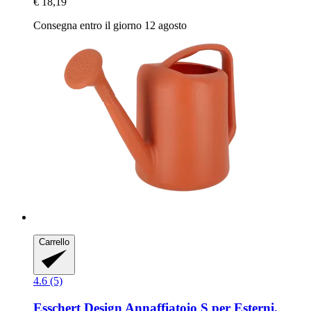
€ 18,19
Consegna entro il giorno 12 agosto
Carrello
4.6 (5)
Esschert Design
Annaffiatoio S per Esterni,