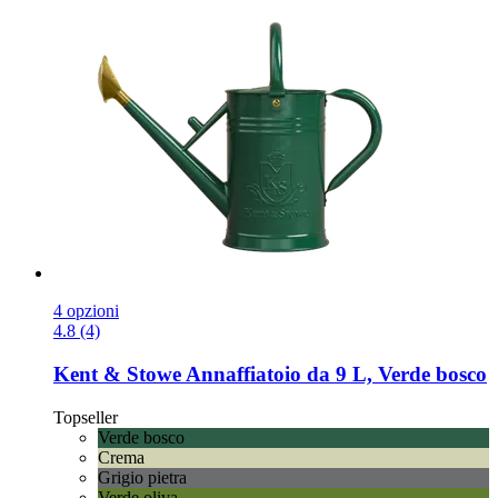
4 opzioni
4.8 (4)
Kent & Stowe
Annaffiatoio da 9 L, Verde bosco
Topseller
Verde bosco
Crema
Grigio pietra
Verde oliva