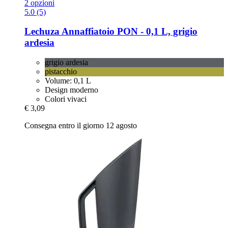
2 opzioni
5.0 (5)
Lechuza
Annaffiatoio PON -​ 0,1 L, grigio
ardesia
grigio ardesia
pistacchio
Volume: 0,1 L
Design moderno
Colori vivaci
€ 3,09
Consegna entro il giorno 12 agosto