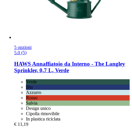
5 opzioni
5.0 (5)
HAWS
Annaffiatoio da Interno -​ The Langley
Sprinkler, 0,7 L, Verde
Verde
Blu
Azzurro
Rosso
Salvia
Design unico
Cipolla rimovibile
In plastica riciclata
€ 11,19