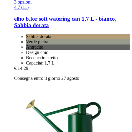
3 opzioni
4.7 (11)
elho
b.for soft watering can 1,7 L -​ bianco,
Sabbia dorata
Sabbia dorata
Verde pietra
Antracite
Design chic
Beccuccio stretto
Capacità: 1,7 L
€ 14,29
Consegna entro il giorno 27 agosto