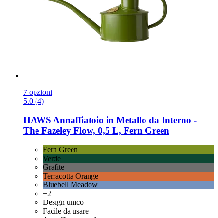
7 opzioni
5.0 (4)
HAWS
Annaffiatoio in Metallo da Interno -​
The Fazeley Flow, 0,5 L, Fern Green
Fern Green
Verde
Grafite
Terracotta Orange
Bluebell Meadow
+2
Design unico
Facile da usare