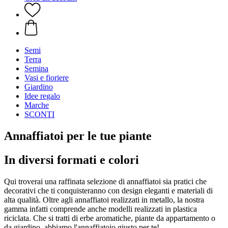
Semi
Terra
Semina
Vasi e fioriere
Giardino
Idee regalo
Marche
SCONTI
Annaffiatoi per le tue piante
In diversi formati e colori
Qui troverai una raffinata selezione di annaffiatoi sia pratici che
decorativi che ti conquisteranno con design eleganti e materiali di
alta qualità. Oltre agli annaffiatoi realizzati in metallo, la nostra
gamma infatti comprende anche modelli realizzati in plastica
riciclata. Che si tratti di erbe aromatiche, piante da appartamento o
da giardino, abbiamo l'annaffiatoio giusto per te!