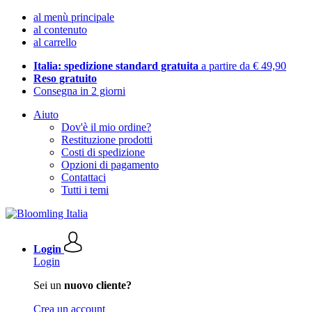
al menù principale
al contenuto
al carrello
Italia: spedizione standard gratuita
a partire da € 49,90
Reso gratuito
Consegna in 2 giorni
Aiuto
Dov'è il mio ordine?
Restituzione prodotti
Costi di spedizione
Opzioni di pagamento
Contattaci
Tutti i temi
Login
Login
Sei un
nuovo cliente?
Crea un account