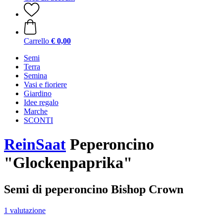
Carrello
€ 0,00
Semi
Terra
Semina
Vasi e fioriere
Giardino
Idee regalo
Marche
SCONTI
ReinSaat
Peperoncino
"Glockenpaprika"
Semi di peperoncino Bishop Crown
1 valutazione