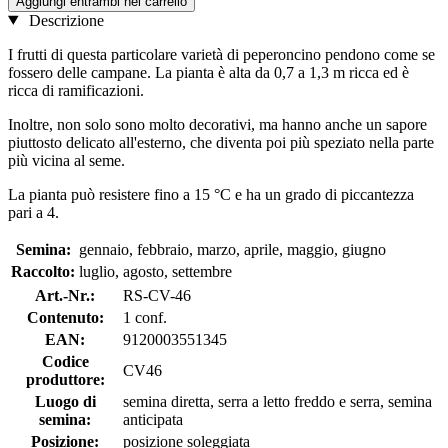
Aggiungi entrambi nel carrello
Descrizione
I frutti di questa particolare varietà di peperoncino pendono come se
fossero delle campane. La pianta è alta da 0,7 a 1,3 m ricca ed è
ricca di ramificazioni.
Inoltre, non solo sono molto decorativi, ma hanno anche un sapore
piuttosto delicato all'esterno, che diventa poi più speziato nella parte
più vicina al seme.
La pianta può resistere fino a 15 °C e ha un grado di piccantezza
pari a 4.
Semina:
gennaio, febbraio, marzo, aprile, maggio, giugno
Raccolto:
luglio, agosto, settembre
Art.-Nr.:
RS-CV-46
Contenuto:
1 conf.
EAN:
9120003551345
Codice
CV46
produttore:
Luogo di
semina diretta, serra a letto freddo e serra, semina
semina:
anticipata
Posizione:
posizione soleggiata