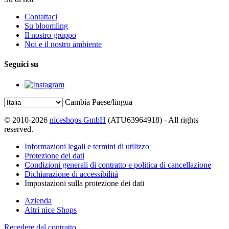
Contattaci
Su bloomling
Il nostro gruppo
Noi e il nostro ambiente
Seguici su
Cambia Paese/lingua
© 2010-2026
niceshops GmbH
(ATU63964918) - All rights
reserved.
Informazioni legali e termini di utilizzo
Protezione dei dati
Condizioni generali di contratto e politica di cancellazione
Dichiarazione di accessibilità
Impostazioni sulla protezione dei dati
Azienda
Altri nice Shops
Recedere dal contratto