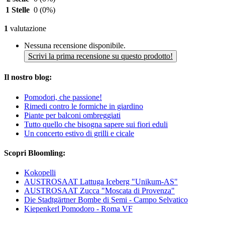
1 Stelle
0
(0%)
1
valutazione
Nessuna recensione disponibile.
Scrivi la prima recensione su questo prodotto!
Il nostro blog:
Pomodori, che passione!
Rimedi contro le formiche in giardino
Piante per balconi ombreggiati
Tutto quello che bisogna sapere sui fiori eduli
Un concerto estivo di grilli e cicale
Scopri Bloomling:
Kokopelli
AUSTROSAAT Lattuga Iceberg "Unikum-AS"
AUSTROSAAT Zucca "Moscata di Provenza"
Die Stadtgärtner Bombe di Semi - Campo Selvatico
Kiepenkerl Pomodoro - Roma VF