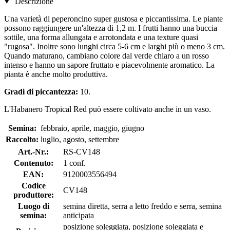
Descrizione
Una varietà di peperoncino super gustosa e piccantissima. Le piante
possono raggiungere un'altezza di 1,2 m. I frutti hanno una buccia
sottile, una forma allungata e arrotondata e una texture quasi
"rugosa". Inoltre sono lunghi circa 5-6 cm e larghi più o meno 3 cm.
Quando maturano, cambiano colore dal verde chiaro a un rosso
intenso e hanno un sapore fruttato e piacevolmente aromatico. La
pianta è anche molto produttiva.
Gradi di piccantezza:
10.
L'Habanero Tropical Red può essere coltivato anche in un vaso.
Semina:
febbraio, aprile, maggio, giugno
Raccolto:
luglio, agosto, settembre
Art.-Nr.:
RS-CV148
Contenuto:
1 conf.
EAN:
9120003556494
Codice
CV148
produttore:
Luogo di
semina diretta, serra a letto freddo e serra, semina
semina:
anticipata
posizione soleggiata, posizione soleggiata e