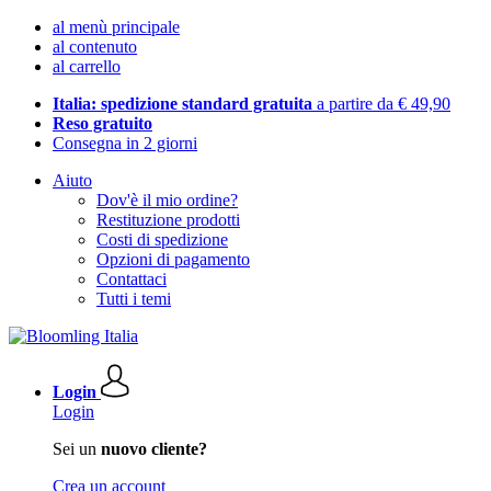
al menù principale
al contenuto
al carrello
Italia: spedizione standard gratuita
a partire da € 49,90
Reso gratuito
Consegna in 2 giorni
Aiuto
Dov'è il mio ordine?
Restituzione prodotti
Costi di spedizione
Opzioni di pagamento
Contattaci
Tutti i temi
Login
Login
Sei un
nuovo cliente?
Crea un account