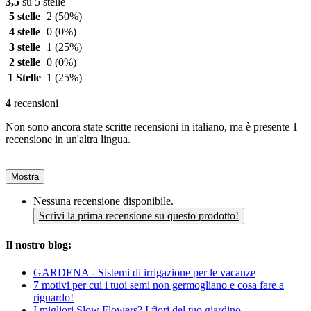
3,5
su 5 stelle
5 stelle
2
(50%)
4 stelle
0
(0%)
3 stelle
1
(25%)
2 stelle
0
(0%)
1 Stelle
1
(25%)
4
recensioni
Non sono ancora state scritte recensioni in italiano, ma è presente 1
recensione in un'altra lingua.
Mostra
Nessuna recensione disponibile.
Scrivi la prima recensione su questo prodotto!
Il nostro blog:
GARDENA - Sistemi di irrigazione per le vacanze
7 motivi per cui i tuoi semi non germogliano e cosa fare a
riguardo!
I migliori Slow Flowers? I fiori del tuo giardino