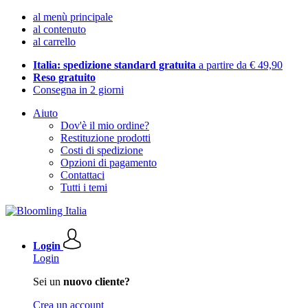
al menù principale
al contenuto
al carrello
Italia: spedizione standard gratuita
a partire da € 49,90
Reso gratuito
Consegna in 2 giorni
Aiuto
Dov'è il mio ordine?
Restituzione prodotti
Costi di spedizione
Opzioni di pagamento
Contattaci
Tutti i temi
Login
Login
Sei un
nuovo cliente?
Crea un account