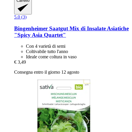
Carrello
5.0 (3)
Bingenheimer Saatgut
Mix di Insalate Asiatiche
"Spicy Asia Quartet"
Con 4 varietà di semi
Coltivabile tutto l'anno
Ideale come coltura in vaso
€ 3,49
Consegna entro il giorno 12 agosto