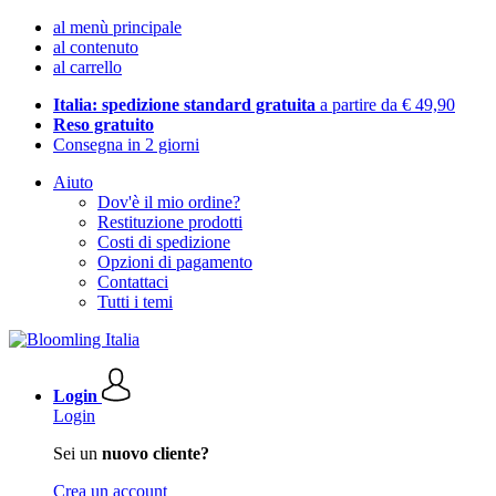
al menù principale
al contenuto
al carrello
Italia: spedizione standard gratuita
a partire da € 49,90
Reso gratuito
Consegna in 2 giorni
Aiuto
Dov'è il mio ordine?
Restituzione prodotti
Costi di spedizione
Opzioni di pagamento
Contattaci
Tutti i temi
Login
Login
Sei un
nuovo cliente?
Crea un account