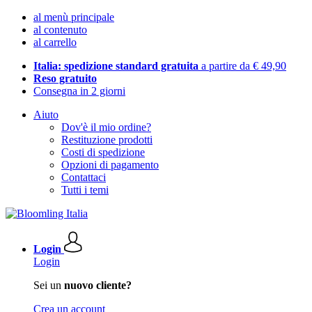
al menù principale
al contenuto
al carrello
Italia: spedizione standard gratuita
a partire da € 49,90
Reso gratuito
Consegna in 2 giorni
Aiuto
Dov'è il mio ordine?
Restituzione prodotti
Costi di spedizione
Opzioni di pagamento
Contattaci
Tutti i temi
Login
Login
Sei un
nuovo cliente?
Crea un account