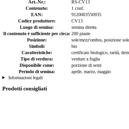
Art.-Nr.:
RS-CV13
Contenuto:
1 conf.
EAN:
9120003550935
Codice produttore:
CV13
Luogo di semina:
semina diretta
Il contenuto è sufficiente per circa:
200 piante
Posizione:
sole/mezz'ombra, posizione sol
Simboli:
bio
Caratteristiche:
certificato biologico, rarità, dem
Tipo di verdura:
verdure a foglia
Disponibile come:
porzione di semi
Periodo di semina:
aprile, marzo, maggio
Informazioni legali
Prodotti consigliati