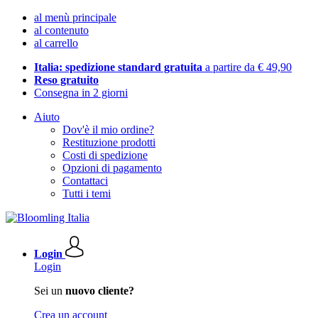
al menù principale
al contenuto
al carrello
Italia: spedizione standard gratuita
a partire da € 49,90
Reso gratuito
Consegna in 2 giorni
Aiuto
Dov'è il mio ordine?
Restituzione prodotti
Costi di spedizione
Opzioni di pagamento
Contattaci
Tutti i temi
Login
Login
Sei un
nuovo cliente?
Crea un account