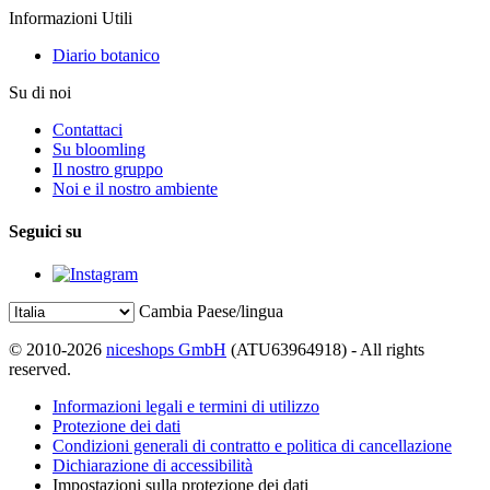
Informazioni Utili
Diario botanico
Su di noi
Contattaci
Su bloomling
Il nostro gruppo
Noi e il nostro ambiente
Seguici su
Cambia Paese/lingua
© 2010-2026
niceshops GmbH
(ATU63964918) - All rights
reserved.
Informazioni legali e termini di utilizzo
Protezione dei dati
Condizioni generali di contratto e politica di cancellazione
Dichiarazione di accessibilità
Impostazioni sulla protezione dei dati