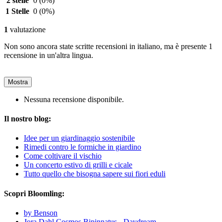
2 stelle
0
(0%)
1 Stelle
0
(0%)
1
valutazione
Non sono ancora state scritte recensioni in italiano, ma è presente 1
recensione in un'altra lingua.
Mostra
Nessuna recensione disponibile.
Il nostro blog:
Idee per un giardinaggio sostenibile
Rimedi contro le formiche in giardino
Come coltivare il vischio
Un concerto estivo di grilli e cicale
Tutto quello che bisogna sapere sui fiori eduli
Scopri Bloomling:
by Benson
Jora Dahl Cosmos Bipinnatus - Daydream