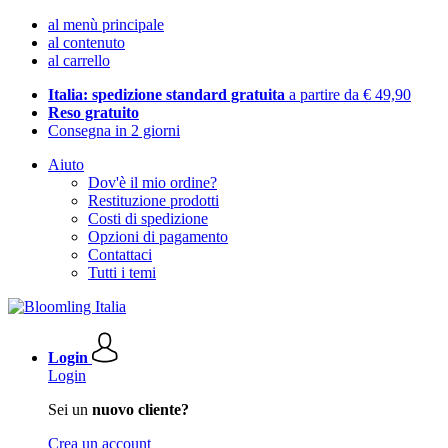
al menù principale
al contenuto
al carrello
Italia: spedizione standard gratuita
a partire da € 49,90
Reso gratuito
Consegna in 2 giorni
Aiuto
Dov'è il mio ordine?
Restituzione prodotti
Costi di spedizione
Opzioni di pagamento
Contattaci
Tutti i temi
Login
Login
Sei un
nuovo cliente?
Crea un account