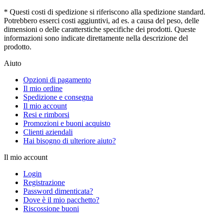
* Questi costi di spedizione si riferiscono alla spedizione standard.
Potrebbero esserci costi aggiuntivi, ad es. a causa del peso, delle
dimensioni o delle caratterstiche specifiche dei prodotti. Queste
informazioni sono indicate direttamente nella descrizione del
prodotto.
Aiuto
Opzioni di pagamento
Il mio ordine
Spedizione e consegna
Il mio account
Resi e rimborsi
Promozioni e buoni acquisto
Clienti aziendali
Hai bisogno di ulteriore aiuto?
Il mio account
Login
Registrazione
Password dimenticata?
Dove è il mio pacchetto?
Riscossione buoni