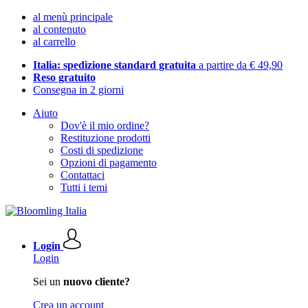
al menù principale
al contenuto
al carrello
Italia: spedizione standard gratuita
a partire da € 49,90
Reso gratuito
Consegna in 2 giorni
Aiuto
Dov'è il mio ordine?
Restituzione prodotti
Costi di spedizione
Opzioni di pagamento
Contattaci
Tutti i temi
Login
Login
Sei un
nuovo cliente?
Crea un account