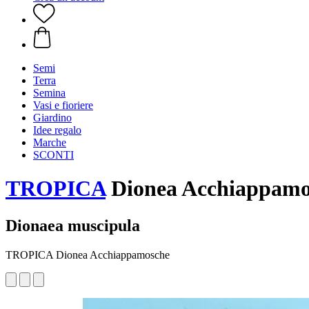
Semi
Terra
Semina
Vasi e fioriere
Giardino
Idee regalo
Marche
SCONTI
TROPICA
Dionea Acchiappamos
Dionaea muscipula
TROPICA Dionea Acchiappamosche