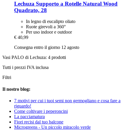
Lechuza
Supporto a Rotelle Natural Wood
Quadrato, 28
In legno di eucalipto oliato
Ruote girevoli a 360°
Per uso indoor e outdoor
€ 40,99
Consegna entro il giorno 12 agosto
Vasi PALO di Lechuza: 4 prodotti
Tutti i prezzi IVA inclusa
Filtri
Il nostro blog:
7 motivi per cui i tuoi semi non germogliano e cosa fare a
riguardo!
Come coltivare i peperoncini
La pacciamatura
Fiori recisi dal tuo balcone
Microgreens - Un piccolo miracolo verde