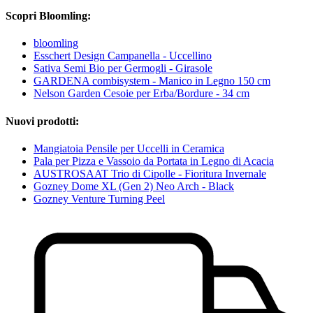
Scopri Bloomling:
bloomling
Esschert Design Campanella - Uccellino
Sativa Semi Bio per Germogli - Girasole
GARDENA combisystem - Manico in Legno 150 cm
Nelson Garden Cesoie per Erba/Bordure - 34 cm
Nuovi prodotti:
Mangiatoia Pensile per Uccelli in Ceramica
Pala per Pizza e Vassoio da Portata in Legno di Acacia
AUSTROSAAT Trio di Cipolle - Fioritura Invernale
Gozney Dome XL (Gen 2) Neo Arch - Black
Gozney Venture Turning Peel