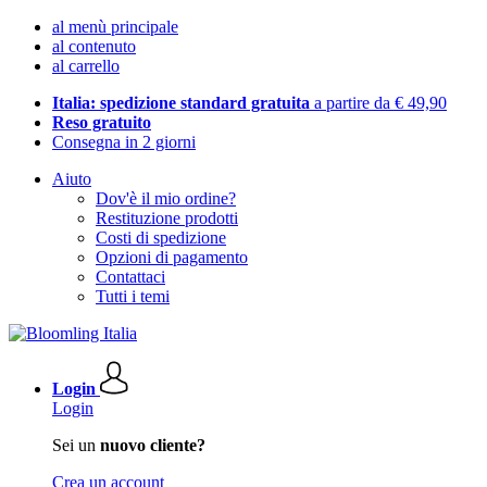
al menù principale
al contenuto
al carrello
Italia: spedizione standard gratuita
a partire da € 49,90
Reso gratuito
Consegna in 2 giorni
Aiuto
Dov'è il mio ordine?
Restituzione prodotti
Costi di spedizione
Opzioni di pagamento
Contattaci
Tutti i temi
Login
Login
Sei un
nuovo cliente?
Crea un account