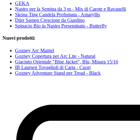
GEKA
Nastro per la Semina da 3 m - Mix di Carote e Ravanelli
Sköna Ting Candela Profumata - Amaryllis
Dürr Samen Crescione da Giardino
Spinacio Bio in Nastro Preseminato - Butterfly
Nuovi prodotti:
Gozney Arc Mantel
Gozney Copertura per Arc Lite - Natural
Giacinto Orientale "Blue Jacket", Blu, Misura 15/16
IB Laursen Tovaglioli di Carta - Cuori
Gozney Adventure Stand per Tread - Black