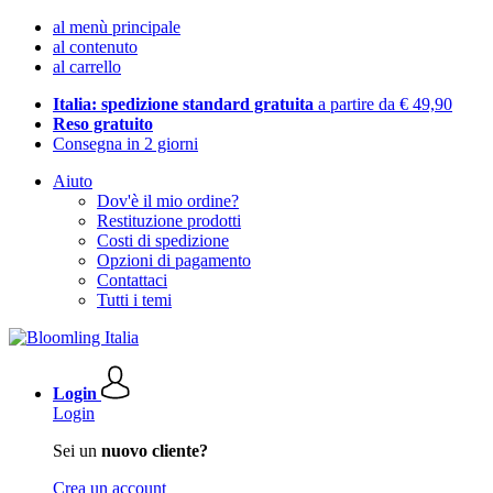
al menù principale
al contenuto
al carrello
Italia: spedizione standard gratuita
a partire da € 49,90
Reso gratuito
Consegna in 2 giorni
Aiuto
Dov'è il mio ordine?
Restituzione prodotti
Costi di spedizione
Opzioni di pagamento
Contattaci
Tutti i temi
Login
Login
Sei un
nuovo cliente?
Crea un account