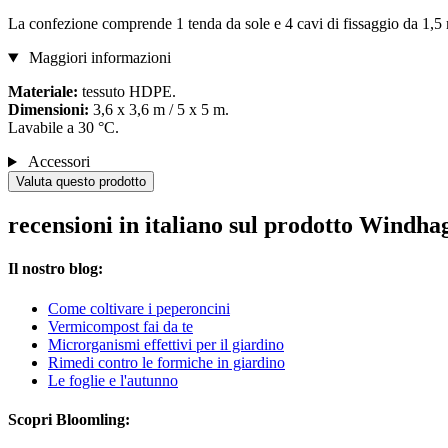
La confezione comprende 1 tenda da sole e 4 cavi di fissaggio da 1,5
Maggiori informazioni
Materiale:
tessuto HDPE.
Dimensioni:
3,6 x 3,6 m / 5 x 5 m.
Lavabile a 30 °C.
Accessori
Valuta questo prodotto
recensioni in italiano sul prodotto Windh
Il nostro blog:
Come coltivare i peperoncini
Vermicompost fai da te
Microrganismi effettivi per il giardino
Rimedi contro le formiche in giardino
Le foglie e l'autunno
Scopri Bloomling: