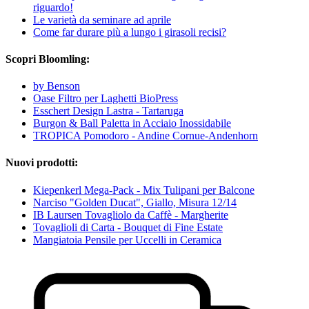
riguardo!
Le varietà da seminare ad aprile
Come far durare più a lungo i girasoli recisi?
Scopri Bloomling:
by Benson
Oase Filtro per Laghetti BioPress
Esschert Design Lastra - Tartaruga
Burgon & Ball Paletta in Acciaio Inossidabile
TROPICA Pomodoro - Andine Cornue-Andenhorn
Nuovi prodotti:
Kiepenkerl Mega-Pack - Mix Tulipani per Balcone
Narciso "Golden Ducat", Giallo, Misura 12/14
IB Laursen Tovagliolo da Caffè - Margherite
Tovaglioli di Carta - Bouquet di Fine Estate
Mangiatoia Pensile per Uccelli in Ceramica