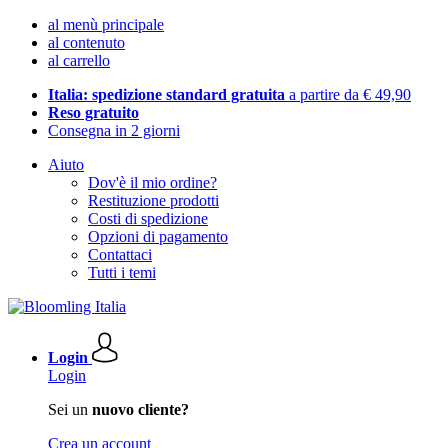
al menù principale
al contenuto
al carrello
Italia: spedizione standard gratuita
a partire da € 49,90
Reso gratuito
Consegna in 2 giorni
Aiuto
Dov'è il mio ordine?
Restituzione prodotti
Costi di spedizione
Opzioni di pagamento
Contattaci
Tutti i temi
Login
Login
Sei un
nuovo cliente?
Crea un account