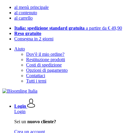
al menù principale
al contenuto
al carrello
Italia: spedizione standard gratuita
a partire da € 49,90
Reso gratuito
Consegna in 2 giorni
Aiuto
Dov'è il mio ordine?
Restituzione prodotti
Costi di spedizione
Opzioni di pagamento
Contattaci
Tutti i temi
Login
Login
Sei un
nuovo cliente?
Crea un account