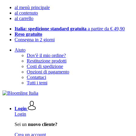
al menù principale
al contenuto
al carrello
Italia: spedizione standard gratuita
a partire da € 49,90
Reso gratuito
Consegna in 2 giorni
Aiuto
Dov'è il mio ordine?
Restituzione prodotti
Costi di spedizione
Opzioni di pagamento
Contattaci
Tutti i temi
Login
Login
Sei un
nuovo cliente?
Crea un account