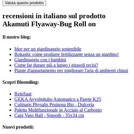
Valuta questo prodotto
recensioni in italiano sul prodotto
Akamuti Flyaway-Bug Roll on
Il nostro blog:
Idee per un giardinaggio sostenibile
Bokashi: come produrre fertilizzante senza un giardino!
Giardinaggio con i bambini
Come far durare più a lungo i girasoli recisi?
Piante d'appartamento per migliorare l'aria di ambienti chiusi
Scopri Bloomling:
ReinSaat
GEKA Avvolgitubo Automatico a Parete K25
Culinaris Physalis Pruinosa Bio - Dulceria
Paletta Multifunzionale in Acciaio al Carbonio
Capi Vaso Ball - Smooth - 35x34 cm
Nuovi prodotti: