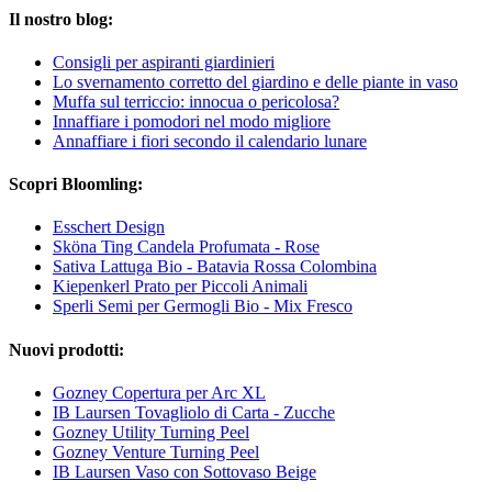
Il nostro blog:
Consigli per aspiranti giardinieri
Lo svernamento corretto del giardino e delle piante in vaso
Muffa sul terriccio: innocua o pericolosa?
Innaffiare i pomodori nel modo migliore
Annaffiare i fiori secondo il calendario lunare
Scopri Bloomling:
Esschert Design
Sköna Ting Candela Profumata - Rose
Sativa Lattuga Bio - Batavia Rossa Colombina
Kiepenkerl Prato per Piccoli Animali
Sperli Semi per Germogli Bio - Mix Fresco
Nuovi prodotti:
Gozney Copertura per Arc XL
IB Laursen Tovagliolo di Carta - Zucche
Gozney Utility Turning Peel
Gozney Venture Turning Peel
IB Laursen Vaso con Sottovaso Beige