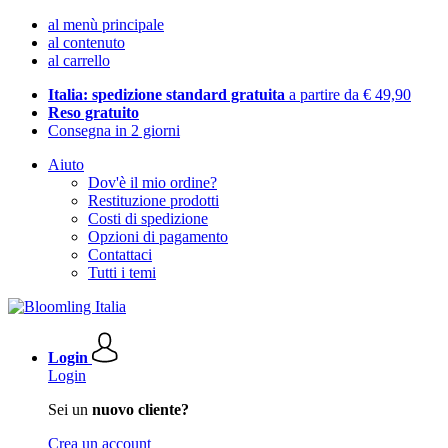
al menù principale
al contenuto
al carrello
Italia: spedizione standard gratuita
a partire da € 49,90
Reso gratuito
Consegna in 2 giorni
Aiuto
Dov'è il mio ordine?
Restituzione prodotti
Costi di spedizione
Opzioni di pagamento
Contattaci
Tutti i temi
Login
Login
Sei un
nuovo cliente?
Crea un account