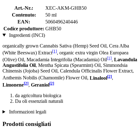
Art.-Nr.:
XEC-AKM-GHB50
Contenuto:
50 ml
EAN:
5060496240446
Codice produttore:
GHB50
Ingredienti (INCI)
organically grown Cannabis Sativa (Hemp) Seed Oil, Cera Alba
[1]
(White Beeswax) Extract
, organic extra virgin Olea Europaea
[1]
(Olive) Oil, Macadamia Integrifolia (Macadamia) Oil
,
Lavandula
Angustifolia Oil
, Mentha Spicata (Spearmint) Oil, Simmondsia
Chinensis (Jojoba) Seed Oil, Calendula Officinalis Flower Extract,
[2]
Anthemis Nobilis (Chamomile) Flower Oil,
Linalool
,
[2]
[2]
Limonene
,
Geraniol
da agricoltura biologica
Da oli essenziali naturali
Informazioni legali
Prodotti consigliati