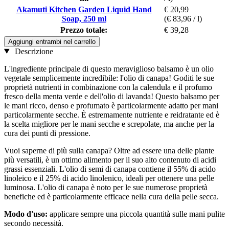
Akamuti Kitchen Garden Liquid Hand
€ 20,99
Soap, 250 ml
(€ 83,96 / l)
Prezzo totale:
€ 39,28
Aggiungi entrambi nel carrello
Descrizione
L'ingrediente principale di questo meraviglioso balsamo è un olio
vegetale semplicemente incredibile: l'olio di canapa! Goditi le sue
proprietà nutrienti in combinazione con la calendula e il profumo
fresco della menta verde e dell'olio di lavanda! Questo balsamo per
le mani ricco, denso e profumato è particolarmente adatto per mani
particolarmente secche. È estremamente nutriente e reidratante ed è
la scelta migliore per le mani secche e screpolate, ma anche per la
cura dei punti di pressione.
Vuoi saperne di più sulla canapa? Oltre ad essere una delle piante
più versatili, è un ottimo alimento per il suo alto contenuto di acidi
grassi essenziali. L'olio di semi di canapa contiene il 55% di acido
linoleico e il 25% di acido linolenico, ideali per ottenere una pelle
luminosa. L'olio di canapa è noto per le sue numerose proprietà
benefiche ed è particolarmente efficace nella cura della pelle secca.
Modo d'uso:
applicare sempre una piccola quantità sulle mani pulite
secondo necessità.