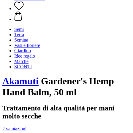
Semi
Terra
Semina
Vasi e fioriere
Giardino
Idee regalo
Marche
SCONTI
Akamuti
Gardener's Hemp
Hand Balm, 50 ml
Trattamento di alta qualità per mani
molto secche
2 valutazioni