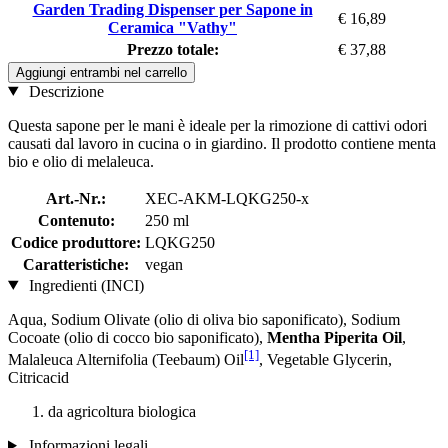
Garden Trading Dispenser per Sapone in
€ 16,89
Ceramica "Vathy"
Prezzo totale:
€ 37,88
Aggiungi entrambi nel carrello
Descrizione
Questa sapone per le mani è ideale per la rimozione di cattivi odori
causati dal lavoro in cucina o in giardino. Il prodotto contiene menta
bio e olio di melaleuca.
Art.-Nr.:
XEC-AKM-LQKG250-x
Contenuto:
250 ml
Codice produttore:
LQKG250
Caratteristiche:
vegan
Ingredienti (INCI)
Aqua, Sodium Olivate (olio di oliva bio saponificato), Sodium
Cocoate (olio di cocco bio saponificato),
Mentha Piperita Oil
,
[1]
Malaleuca Alternifolia (Teebaum) Oil
, Vegetable Glycerin,
Citricacid
da agricoltura biologica
Informazioni legali