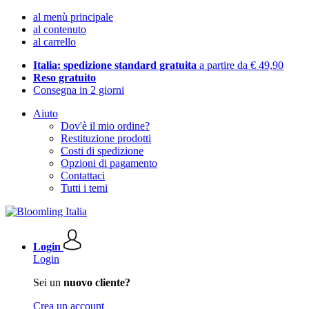
al menù principale
al contenuto
al carrello
Italia: spedizione standard gratuita
a partire da € 49,90
Reso gratuito
Consegna in 2 giorni
Aiuto
Dov'è il mio ordine?
Restituzione prodotti
Costi di spedizione
Opzioni di pagamento
Contattaci
Tutti i temi
Login
Login
Sei un
nuovo cliente?
Crea un account