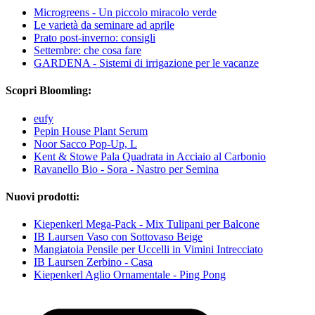
Microgreens - Un piccolo miracolo verde
Le varietà da seminare ad aprile
Prato post-inverno: consigli
Settembre: che cosa fare
GARDENA - Sistemi di irrigazione per le vacanze
Scopri Bloomling:
eufy
Pepin House Plant Serum
Noor Sacco Pop-Up, L
Kent & Stowe Pala Quadrata in Acciaio al Carbonio
Ravanello Bio - Sora -​ Nastro per Semina
Nuovi prodotti:
Kiepenkerl Mega-Pack - Mix Tulipani per Balcone
IB Laursen Vaso con Sottovaso Beige
Mangiatoia Pensile per Uccelli in Vimini Intrecciato
IB Laursen Zerbino - Casa
Kiepenkerl Aglio Ornamentale - Ping Pong