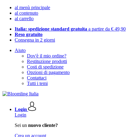
al menù principale
al contenuto
al carrello
Italia: spedizione standard gratuita
a partire da € 49,90
Reso gratuito
Consegna in 2 giorni
Aiuto
Dov'è il mio ordine?
Restituzione prodotti
Costi di spedizione
Opzioni di pagamento
Contattaci
Tutti i temi
Login
Login
Sei un
nuovo cliente?
Crea un account