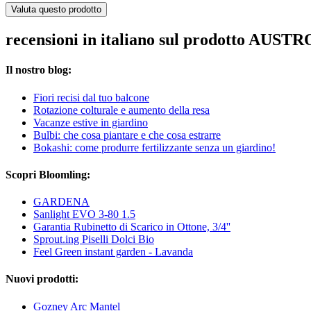
Valuta questo prodotto
recensioni in italiano sul prodotto AUS
Il nostro blog:
Fiori recisi dal tuo balcone
Rotazione colturale e aumento della resa
Vacanze estive in giardino
Bulbi: che cosa piantare e che cosa estrarre
Bokashi: come produrre fertilizzante senza un giardino!
Scopri Bloomling:
GARDENA
Sanlight EVO 3-80 1.5
Garantia Rubinetto di Scarico in Ottone, 3/4''
Sprout.ing Piselli Dolci Bio
Feel Green instant garden - Lavanda
Nuovi prodotti:
Gozney Arc Mantel