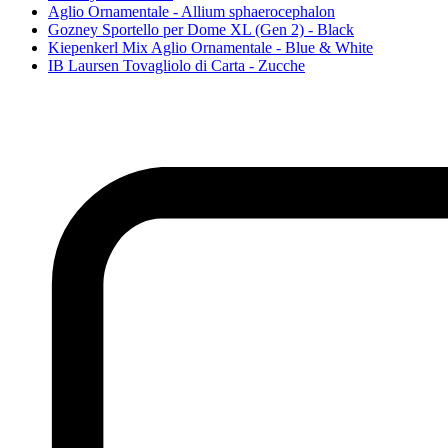
Aglio Ornamentale - Allium sphaerocephalon
Gozney Sportello per Dome XL (Gen 2) - Black
Kiepenkerl Mix Aglio Ornamentale - Blue & White
IB Laursen Tovagliolo di Carta - Zucche