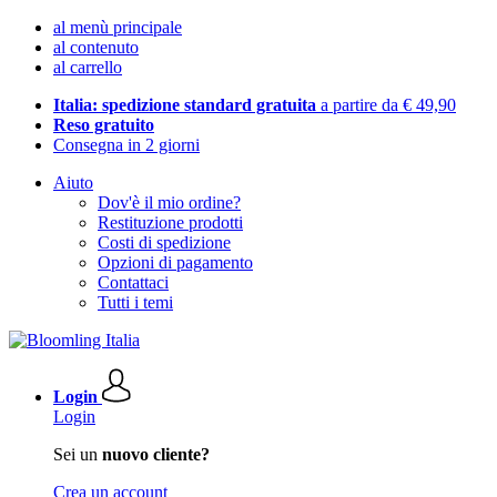
al menù principale
al contenuto
al carrello
Italia: spedizione standard gratuita
a partire da € 49,90
Reso gratuito
Consegna in 2 giorni
Aiuto
Dov'è il mio ordine?
Restituzione prodotti
Costi di spedizione
Opzioni di pagamento
Contattaci
Tutti i temi
Login
Login
Sei un
nuovo cliente?
Crea un account