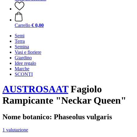
Carrello
€ 0,00
Semi
Terra
Semina
Vasi e fioriere
Giardino
Idee regalo
Marche
SCONTI
AUSTROSAAT
Fagiolo
Rampicante "Neckar Queen"
Nome botanico: Phaseolus vulgaris
1 valutazione