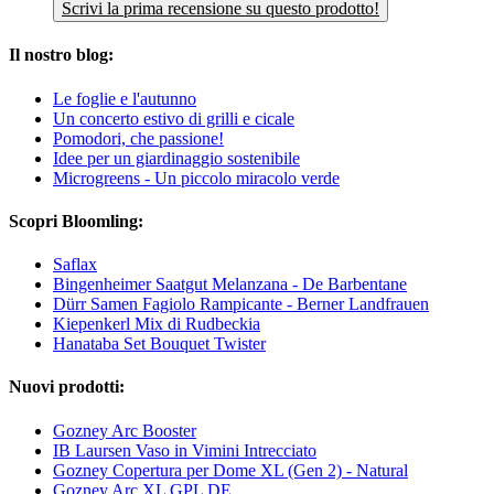
Scrivi la prima recensione su questo prodotto!
Il nostro blog:
Le foglie e l'autunno
Un concerto estivo di grilli e cicale
Pomodori, che passione!
Idee per un giardinaggio sostenibile
Microgreens - Un piccolo miracolo verde
Scopri Bloomling:
Saflax
Bingenheimer Saatgut Melanzana - De Barbentane
Dürr Samen Fagiolo Rampicante - Berner Landfrauen
Kiepenkerl Mix di Rudbeckia
Hanataba Set Bouquet Twister
Nuovi prodotti:
Gozney Arc Booster
IB Laursen Vaso in Vimini Intrecciato
Gozney Copertura per Dome XL (Gen 2) - Natural
Gozney Arc XL GPL DE