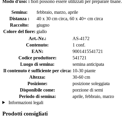
Modo d'uso:
i fiori possono essere utilizzati per preparare tisane.
Semina:
febbraio, marzo, aprile
Distanza :
40 x 30 cm circa, 60 x 40+ cm circa
Raccolto:
giugno
Colore del fiore:
giallo
Art.-Nr.:
AS-4172
Contenuto:
1 conf.
EAN:
9001415541721
Codice produttore:
541721
Luogo di semina:
semina anticipata
Il contenuto è sufficiente per circa:
10-30 piante
Altezza:
30-60 cm
Posizione:
posizione soleggiata
Disponibile come:
porzione di semi
Periodo di semina:
aprile, febbraio, marzo
Informazioni legali
Prodotti consigliati