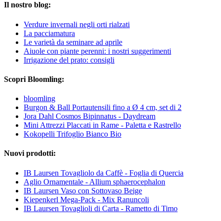
Il nostro blog:
Verdure invernali negli orti rialzati
La pacciamatura
Le varietà da seminare ad aprile
Aiuole con piante perenni: i nostri suggerimenti
Irrigazione del prato: consigli
Scopri Bloomling:
bloomling
Burgon & Ball Portautensili fino a Ø 4 cm, set di 2
Jora Dahl Cosmos Bipinnatus - Daydream
Mini Attrezzi Placcati in Rame - Paletta e Rastrello
Kokopelli Trifoglio Bianco Bio
Nuovi prodotti:
IB Laursen Tovagliolo da Caffè - Foglia di Quercia
Aglio Ornamentale - Allium sphaerocephalon
IB Laursen Vaso con Sottovaso Beige
Kiepenkerl Mega-Pack - Mix Ranuncoli
IB Laursen Tovaglioli di Carta - Rametto di Timo