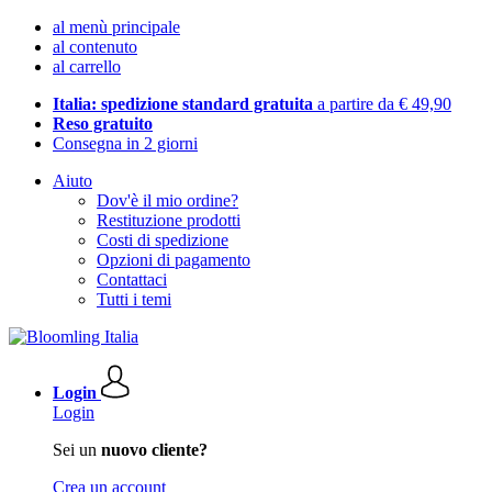
al menù principale
al contenuto
al carrello
Italia: spedizione standard gratuita
a partire da € 49,90
Reso gratuito
Consegna in 2 giorni
Aiuto
Dov'è il mio ordine?
Restituzione prodotti
Costi di spedizione
Opzioni di pagamento
Contattaci
Tutti i temi
Login
Login
Sei un
nuovo cliente?
Crea un account