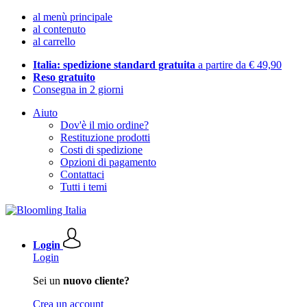
al menù principale
al contenuto
al carrello
Italia: spedizione standard gratuita
a partire da € 49,90
Reso gratuito
Consegna in 2 giorni
Aiuto
Dov'è il mio ordine?
Restituzione prodotti
Costi di spedizione
Opzioni di pagamento
Contattaci
Tutti i temi
Login
Login
Sei un
nuovo cliente?
Crea un account