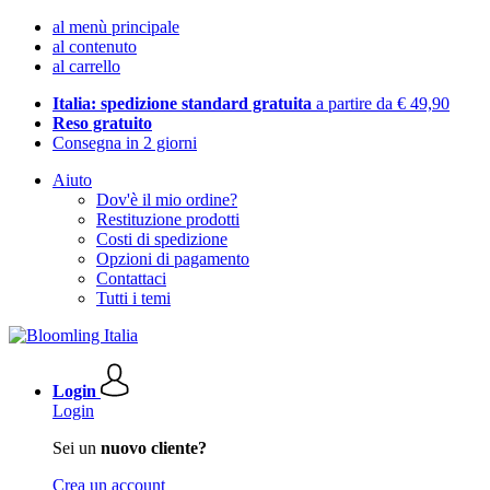
al menù principale
al contenuto
al carrello
Italia: spedizione standard gratuita
a partire da € 49,90
Reso gratuito
Consegna in 2 giorni
Aiuto
Dov'è il mio ordine?
Restituzione prodotti
Costi di spedizione
Opzioni di pagamento
Contattaci
Tutti i temi
Login
Login
Sei un
nuovo cliente?
Crea un account