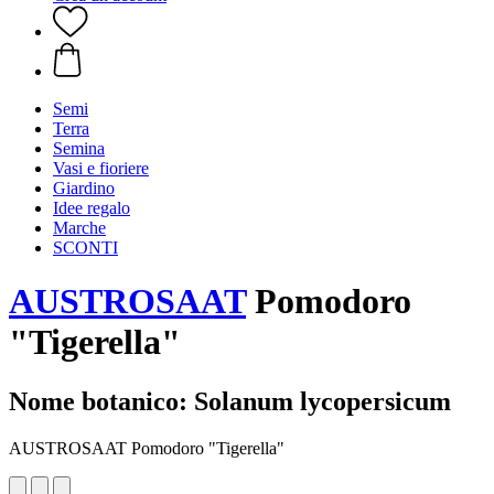
Semi
Terra
Semina
Vasi e fioriere
Giardino
Idee regalo
Marche
SCONTI
AUSTROSAAT
Pomodoro
"Tigerella"
Nome botanico: Solanum lycopersicum
AUSTROSAAT Pomodoro "Tigerella"