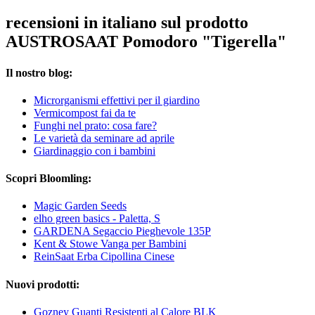
recensioni in italiano sul prodotto
AUSTROSAAT Pomodoro "Tigerella"
Il nostro blog:
Microrganismi effettivi per il giardino
Vermicompost fai da te
Funghi nel prato: cosa fare?
Le varietà da seminare ad aprile
Giardinaggio con i bambini
Scopri Bloomling:
Magic Garden Seeds
elho green basics - Paletta, S
GARDENA Segaccio Pieghevole 135P
Kent & Stowe Vanga per Bambini
ReinSaat Erba Cipollina Cinese
Nuovi prodotti:
Gozney Guanti Resistenti al Calore BLK