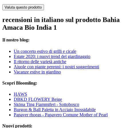
Valuta questo prodotto
recensioni in italiano sul prodotto Bahia
Amaca Bio India 1
Il nostro blog:
Un concerto estivo di grilli e cicale
Estate 2020: i nuovi trend del giardinaggio
Il ritorno delle varietà antiche
Aiuole con piante perenni: i nostri suggerimenti
Vacanze estive in giardino
Scopri Bloomling:
HAWS
DBKD FLOWERY Beige
Sköna Ting Fiammiferi - Sottobosco
Burgon & Ball Paletta in Acciaio Inossidabile
Papaver rhoeas - Papavero Comune Mother of Pearl
Nuovi prodotti: