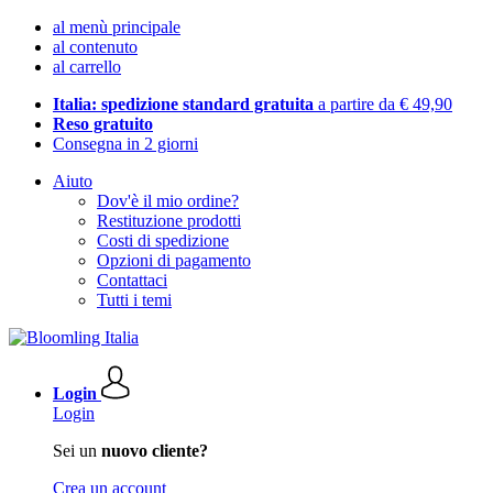
al menù principale
al contenuto
al carrello
Italia: spedizione standard gratuita
a partire da € 49,90
Reso gratuito
Consegna in 2 giorni
Aiuto
Dov'è il mio ordine?
Restituzione prodotti
Costi di spedizione
Opzioni di pagamento
Contattaci
Tutti i temi
Login
Login
Sei un
nuovo cliente?
Crea un account