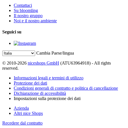
Contattaci
Su bloomling
Il nostro gruppo
Noi e il nostro ambiente
Seguici su
Cambia Paese/lingua
© 2010-2026
niceshops GmbH
(ATU63964918) - All rights
reserved.
Informazioni legali e termini di utilizzo
Protezione dei dati
Condizioni generali di contratto e politica di cancellazione
Dichiarazione di accessibilità
Impostazioni sulla protezione dei dati
Azienda
Altri nice Shops
Recedere dal contratto