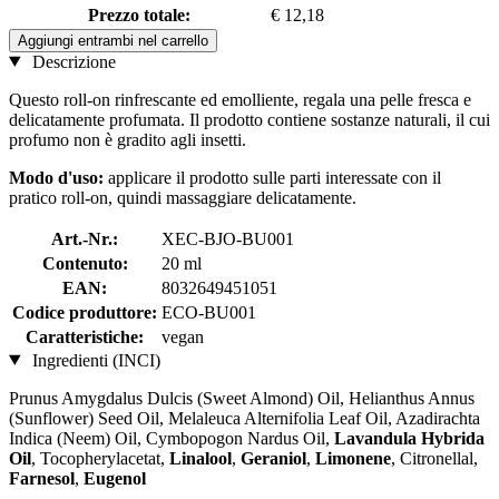
Prezzo totale:
€ 12,18
Aggiungi entrambi nel carrello
Descrizione
Questo roll-on rinfrescante ed emolliente, regala una pelle fresca e
delicatamente profumata. Il prodotto contiene sostanze naturali, il cui
profumo non è gradito agli insetti.
Modo d'uso:
applicare il prodotto sulle parti interessate con il
pratico roll-on, quindi massaggiare delicatamente.
Art.-Nr.:
XEC-BJO-BU001
Contenuto:
20 ml
EAN:
8032649451051
Codice produttore:
ECO-BU001
Caratteristiche:
vegan
Ingredienti (INCI)
Prunus Amygdalus Dulcis (Sweet Almond) Oil, Helianthus Annus
(Sunflower) Seed Oil, Melaleuca Alternifolia Leaf Oil, Azadirachta
Indica (Neem) Oil, Cymbopogon Nardus Oil,
Lavandula Hybrida
Oil
, Tocopherylacetat,
Linalool
,
Geraniol
,
Limonene
, Citronellal,
Farnesol
,
Eugenol