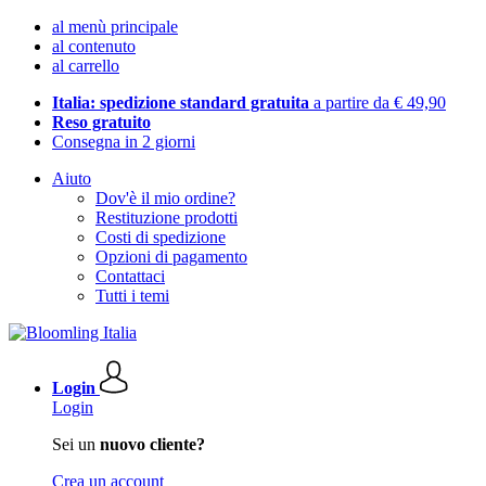
al menù principale
al contenuto
al carrello
Italia: spedizione standard gratuita
a partire da € 49,90
Reso gratuito
Consegna in 2 giorni
Aiuto
Dov'è il mio ordine?
Restituzione prodotti
Costi di spedizione
Opzioni di pagamento
Contattaci
Tutti i temi
Login
Login
Sei un
nuovo cliente?
Crea un account