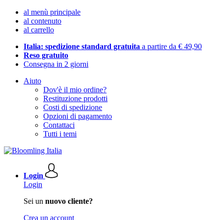
al menù principale
al contenuto
al carrello
Italia: spedizione standard gratuita
a partire da € 49,90
Reso gratuito
Consegna in 2 giorni
Aiuto
Dov'è il mio ordine?
Restituzione prodotti
Costi di spedizione
Opzioni di pagamento
Contattaci
Tutti i temi
Login
Login
Sei un
nuovo cliente?
Crea un account