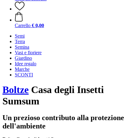
Carrello
€ 0,00
Semi
Terra
Semina
Vasi e fioriere
Giardino
Idee regalo
Marche
SCONTI
Boltze
Casa degli Insetti
Sumsum
Un prezioso contributo alla protezione
dell'ambiente