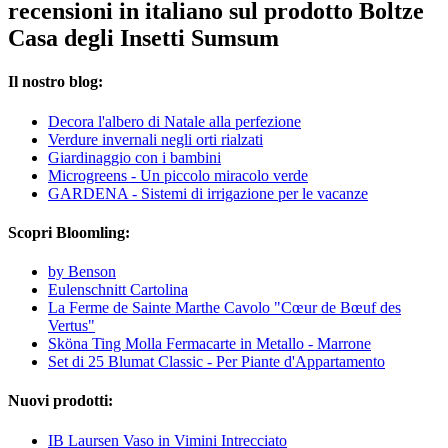
recensioni in italiano sul prodotto Boltze
Casa degli Insetti Sumsum
Il nostro blog:
Decora l'albero di Natale alla perfezione
Verdure invernali negli orti rialzati
Giardinaggio con i bambini
Microgreens - Un piccolo miracolo verde
GARDENA - Sistemi di irrigazione per le vacanze
Scopri Bloomling:
by Benson
Eulenschnitt Cartolina
La Ferme de Sainte Marthe Cavolo "Cœur de Bœuf des
Vertus"
Sköna Ting Molla Fermacarte in Metallo - Marrone
Set di 25 Blumat Classic - Per Piante d'Appartamento
Nuovi prodotti:
IB Laursen Vaso in Vimini Intrecciato