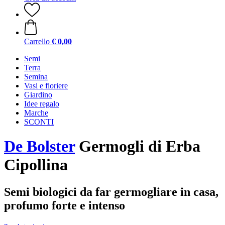
Carrello
€ 0,00
Semi
Terra
Semina
Vasi e fioriere
Giardino
Idee regalo
Marche
SCONTI
De Bolster
Germogli di Erba
Cipollina
Semi biologici da far germogliare in casa,
profumo forte e intenso