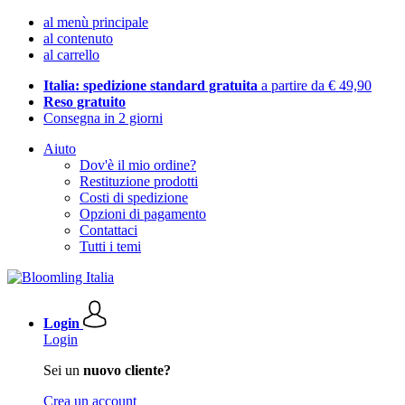
al menù principale
al contenuto
al carrello
Italia: spedizione standard gratuita
a partire da € 49,90
Reso gratuito
Consegna in 2 giorni
Aiuto
Dov'è il mio ordine?
Restituzione prodotti
Costi di spedizione
Opzioni di pagamento
Contattaci
Tutti i temi
Login
Login
Sei un
nuovo cliente?
Crea un account