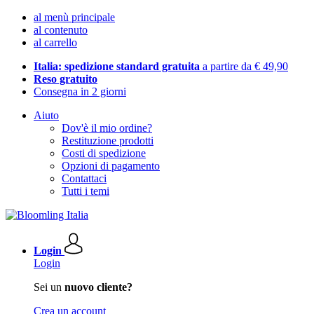
al menù principale
al contenuto
al carrello
Italia: spedizione standard gratuita
a partire da € 49,90
Reso gratuito
Consegna in 2 giorni
Aiuto
Dov'è il mio ordine?
Restituzione prodotti
Costi di spedizione
Opzioni di pagamento
Contattaci
Tutti i temi
Login
Login
Sei un
nuovo cliente?
Crea un account