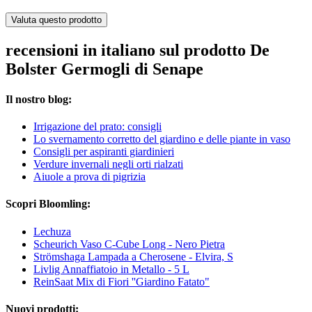
Valuta questo prodotto
recensioni in italiano sul prodotto De
Bolster Germogli di Senape
Il nostro blog:
Irrigazione del prato: consigli
Lo svernamento corretto del giardino e delle piante in vaso
Consigli per aspiranti giardinieri
Verdure invernali negli orti rialzati
Aiuole a prova di pigrizia
Scopri Bloomling:
Lechuza
Scheurich Vaso C-Cube Long - Nero Pietra
Strömshaga Lampada a Cherosene - Elvira, S
Livlig Annaffiatoio in Metallo - 5 L
ReinSaat Mix di Fiori ''Giardino Fatato"
Nuovi prodotti: