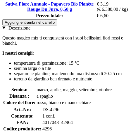
Sativa Fiore Annuale - Papavero Bio Planète
€ 3,19
Rouge Du Jura, 0,50 g
(€ 6.380,00 / kg)
Prezzo totale:
€ 6,60
Aggiungi entrambi nel carrello
Descrizione
Questo magico mix ti conquisterà con i suoi bellissimi fiori rossi e
bianchi.
I nostri consigli:
temperatura di germinazione: 15 °C
semina larga o a file
separare le piantine, mantenendo una distanza di 20-25 cm
terreno da giardino ben drenato e nutriente
Semina:
marzo, aprile, maggio, settembre, ottobre
Distanza :
a spaglio
Colore del fiore:
rosso, bianco e nuance chiare
Art.-Nr.:
DS-4296
Contenuto:
1 conf.
EAN:
4017048142964
Codice produttore:
4296