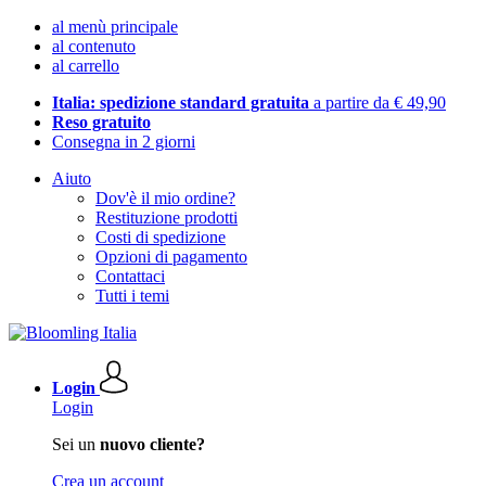
al menù principale
al contenuto
al carrello
Italia: spedizione standard gratuita
a partire da € 49,90
Reso gratuito
Consegna in 2 giorni
Aiuto
Dov'è il mio ordine?
Restituzione prodotti
Costi di spedizione
Opzioni di pagamento
Contattaci
Tutti i temi
Login
Login
Sei un
nuovo cliente?
Crea un account