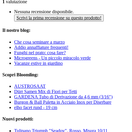
1
valutazione
Nessuna recensione disponibile.
Scrivi la prima recensione su questo prodotto!
Il nostro blog:
Che cosa seminare a marzo
Addio annaffiature frequenti!
Funghi nel prato: cosa fare?
Microgreens - Un piccolo miracolo verde
Vacanze estive in giardino
Scopri Bloomling:
AUSTROSAAT
Dürr Samen Mix di Fiori per Tetti
GARDENA Tubo di Derivazione da 4,6 mm (3/16")
Burgon & Ball Paletta in Acciaio Inox per Diserbare
elho facet rund - 19 cm
Nuovi prodotti:
Tulipano Triumph "Seadov", Rosso, Misura 10/11