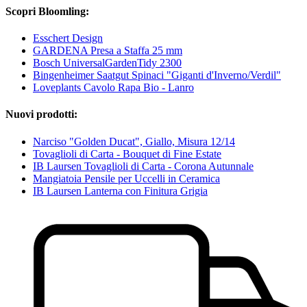
Scopri Bloomling:
Esschert Design
GARDENA Presa a Staffa 25 mm
Bosch UniversalGardenTidy 2300
Bingenheimer Saatgut Spinaci "Giganti d'Inverno/Verdil"
Loveplants Cavolo Rapa Bio - Lanro
Nuovi prodotti:
Narciso "Golden Ducat", Giallo, Misura 12/14
Tovaglioli di Carta - Bouquet di Fine Estate
IB Laursen Tovaglioli di Carta - Corona Autunnale
Mangiatoia Pensile per Uccelli in Ceramica
IB Laursen Lanterna con Finitura Grigia