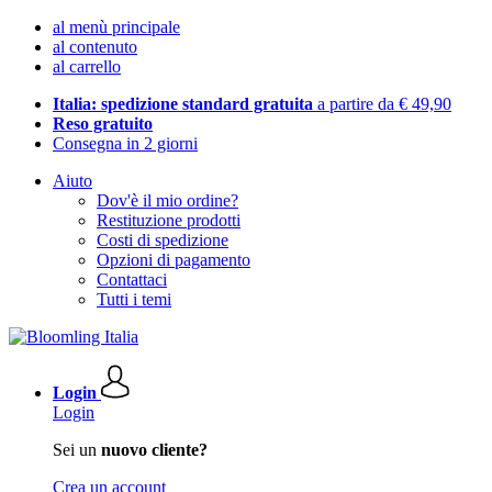
al menù principale
al contenuto
al carrello
Italia: spedizione standard gratuita
a partire da € 49,90
Reso gratuito
Consegna in 2 giorni
Aiuto
Dov'è il mio ordine?
Restituzione prodotti
Costi di spedizione
Opzioni di pagamento
Contattaci
Tutti i temi
Login
Login
Sei un
nuovo cliente?
Crea un account