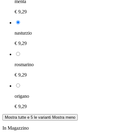
menta
€ 9,29
nasturzio
€ 9,29
rosmarino
€ 9,29
origano
€ 9,29
Mostra tutte e 5 le varianti
Mostra meno
In Magazzino