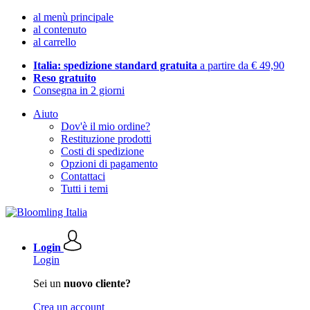
al menù principale
al contenuto
al carrello
Italia: spedizione standard gratuita
a partire da € 49,90
Reso gratuito
Consegna in 2 giorni
Aiuto
Dov'è il mio ordine?
Restituzione prodotti
Costi di spedizione
Opzioni di pagamento
Contattaci
Tutti i temi
Login
Login
Sei un
nuovo cliente?
Crea un account