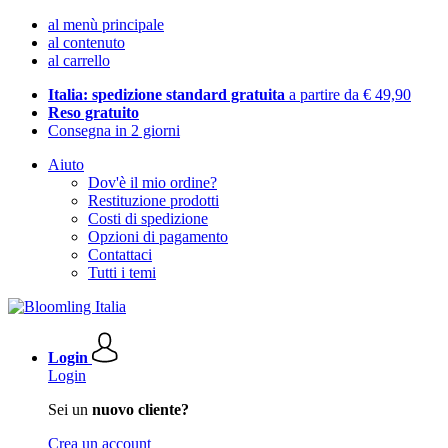
al menù principale
al contenuto
al carrello
Italia: spedizione standard gratuita
a partire da € 49,90
Reso gratuito
Consegna in 2 giorni
Aiuto
Dov'è il mio ordine?
Restituzione prodotti
Costi di spedizione
Opzioni di pagamento
Contattaci
Tutti i temi
Login
Login
Sei un
nuovo cliente?
Crea un account