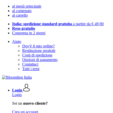
al menù principale
al contenuto
al carrello
Italia: spedizione standard gratuita
a partire da € 49,90
Reso gratuito
Consegna in 2 giorni
Aiuto
Dov'è il mio ordine?
Restituzione prodotti
Costi di spedizione
Opzioni di pagamento
Contattaci
Tutti i temi
Login
Login
Sei un
nuovo cliente?
Crea un account