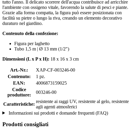
tutto l'anno. Il delicato scorrere dell'acqua contribuisce ad arricchire
l'ambiente con ossigeno vitale, favorendo la salute di pesci e piante.
Grazie alla forma compatta, la figura può essere posizionata con
facilità su pietre o lungo la riva, creando un elemento decorativo
duraturo nel giardino.
Contenuto della confezione:
Figura per laghetto
Tubo 1,5 m | Ø 13 mm (1/2")
Dimensioni (L x P x H):
18 x 16 x 3 cm
Art.-Nr.:
XAP-CF-003246-00
Contenuto:
1 pz.
EAN:
4006873159025
Codice
003246-00
produttore:
resistente ai raggi UV, resistente al gelo, resistente
Caratteristiche:
agli agenti atmosferici
Informazioni sui prodotti e domande frequenti (FAQ)
Prodotti consigliati