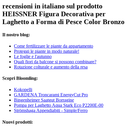
recensioni in italiano sul prodotto
HEISSNER Figura Decorativa per
Laghetto a Forma di Pesce Color Bronzo
Il nostro blog:
Come fertilizzare le piante da appartamento
Proteggi le piante in modo naturale!
Le foglie e l'autunno
Quali fiori da balcone si possono combinare?
Rotazione colturale e aumento della resa
Scopri Bloomling:
Kokopelli
GARDENA Troncarami EnergyCut Pro
Bingenheimer Saatgut Borragine
Pompa per Laghetto Aqua Stark Eco P2200E-00
Strömshaga Appendiabiti - Simple/Ferro
Nuovi prodotti: