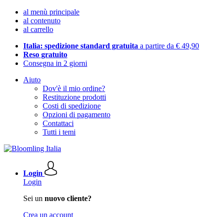
al menù principale
al contenuto
al carrello
Italia: spedizione standard gratuita
a partire da € 49,90
Reso gratuito
Consegna in 2 giorni
Aiuto
Dov'è il mio ordine?
Restituzione prodotti
Costi di spedizione
Opzioni di pagamento
Contattaci
Tutti i temi
Login
Login
Sei un
nuovo cliente?
Crea un account