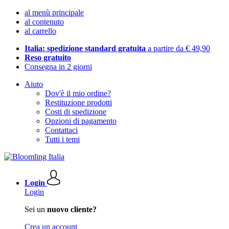
al menù principale
al contenuto
al carrello
Italia: spedizione standard gratuita
a partire da € 49,90
Reso gratuito
Consegna in 2 giorni
Aiuto
Dov'è il mio ordine?
Restituzione prodotti
Costi di spedizione
Opzioni di pagamento
Contattaci
Tutti i temi
Login
Login
Sei un
nuovo cliente?
Crea un account