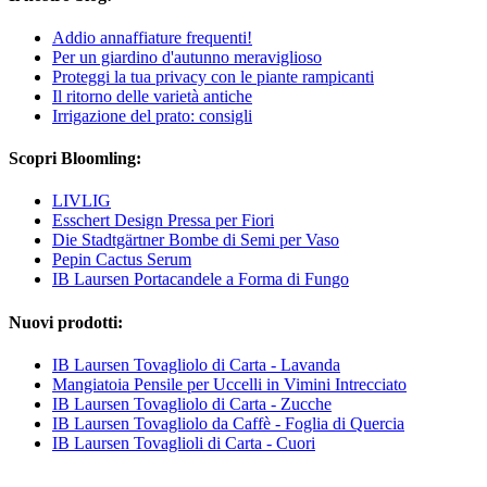
Addio annaffiature frequenti!
Per un giardino d'autunno meraviglioso
Proteggi la tua privacy con le piante rampicanti
Il ritorno delle varietà antiche
Irrigazione del prato: consigli
Scopri Bloomling:
LIVLIG
Esschert Design Pressa per Fiori
Die Stadtgärtner Bombe di Semi per Vaso
Pepin Cactus Serum
IB Laursen Portacandele a Forma di Fungo
Nuovi prodotti:
IB Laursen Tovagliolo di Carta - Lavanda
Mangiatoia Pensile per Uccelli in Vimini Intrecciato
IB Laursen Tovagliolo di Carta - Zucche
IB Laursen Tovagliolo da Caffè - Foglia di Quercia
IB Laursen Tovaglioli di Carta - Cuori