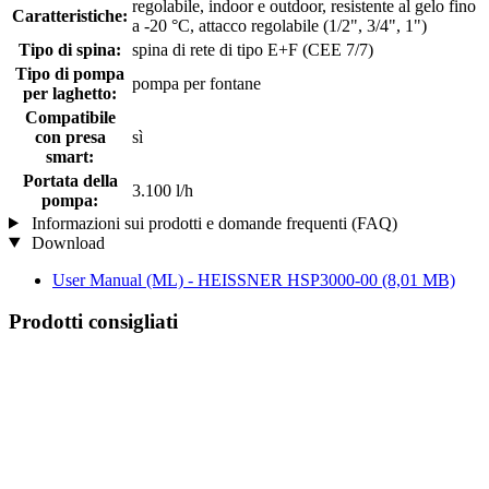
regolabile, indoor e outdoor, resistente al gelo fino
Caratteristiche:
a -20 °C, attacco regolabile (1/2", 3/4", 1")
Tipo di spina:
spina di rete di tipo E+F (CEE 7/7)
Tipo di pompa
pompa per fontane
per laghetto:
Compatibile
con presa
sì
smart:
Portata della
3.100 l/h
pompa:
Informazioni sui prodotti e domande frequenti (FAQ)
Download
User Manual (ML) - HEISSNER HSP3000-00
(8,01 MB)
Prodotti consigliati