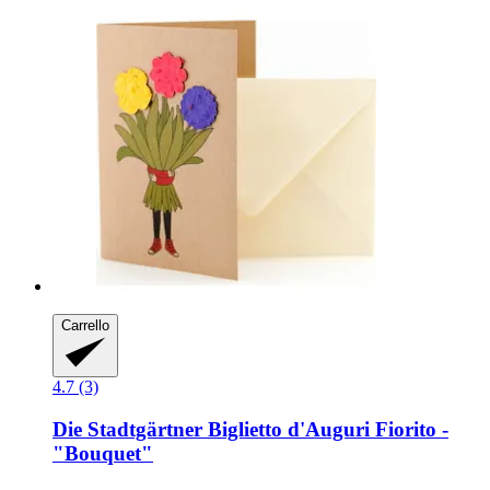
Carrello
4.7 (3)
Die Stadtgärtner
Biglietto d'Auguri Fiorito -​
"Bouquet"