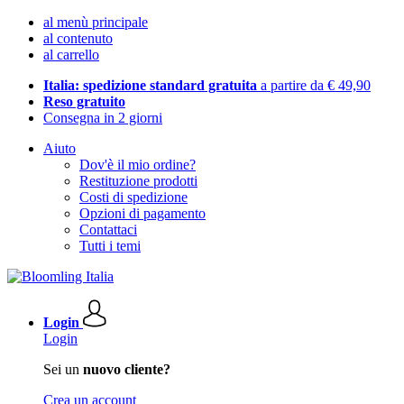
al menù principale
al contenuto
al carrello
Italia: spedizione standard gratuita
a partire da € 49,90
Reso gratuito
Consegna in 2 giorni
Aiuto
Dov'è il mio ordine?
Restituzione prodotti
Costi di spedizione
Opzioni di pagamento
Contattaci
Tutti i temi
Login
Login
Sei un
nuovo cliente?
Crea un account