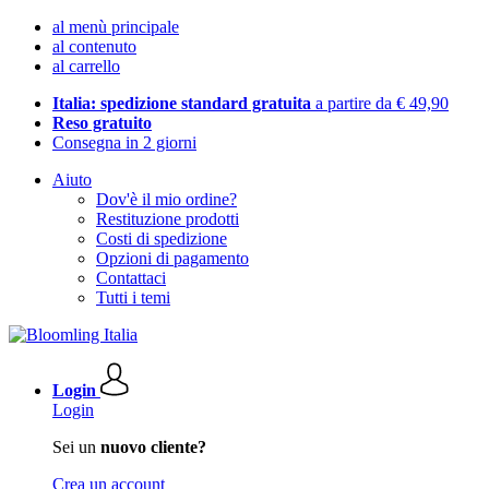
al menù principale
al contenuto
al carrello
Italia: spedizione standard gratuita
a partire da € 49,90
Reso gratuito
Consegna in 2 giorni
Aiuto
Dov'è il mio ordine?
Restituzione prodotti
Costi di spedizione
Opzioni di pagamento
Contattaci
Tutti i temi
Login
Login
Sei un
nuovo cliente?
Crea un account