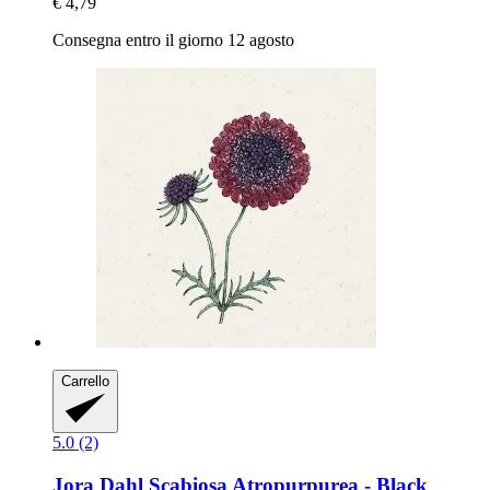
€ 4,79
Consegna entro il giorno 12 agosto
Carrello
5.0 (2)
Jora Dahl
Scabiosa Atropurpurea -​ Black